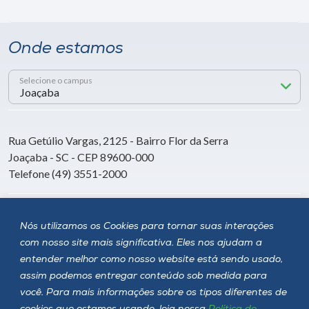
Onde estamos
Selecione o campus
Rua Getúlio Vargas, 2125 - Bairro Flor da Serra
Joaçaba - SC - CEP 89600-000
Telefone (49) 3551-2000
Siga a Unoesc
Nós utilizamos os Cookies para tornar suas interações
com nosso site mais significativa. Eles nos ajudam a
entender melhor como nosso website está sendo usado,
assim podemos entregar conteúdo sob medida para
você. Para mais informações sobre os tipos diferentes de