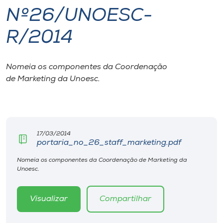
Nº26/UNOESC-
I.nova
R/2014
Diplomados
Nomeia os componentes da Coordenação
de Marketing da Unoesc.
Cultura
CPA
17/03/2014
Biblioteca
portaria_no_26_staff_marketing.pdf
Nomeia os componentes da Coordenação de Marketing da
Editora
Unoesc.
Rádio
Visualizar
Compartilhar