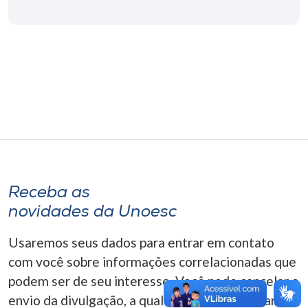
Museu
Unoesc
Store
Selecione
o idioma
Receba as
A+
novidades da Unoesc
A-
Usaremos seus dados para entrar em contato
com você sobre informações correlacionadas que
podem ser de seu interesse. Você pode cancelar o
envio da divulgação, a qualquer momento. Para