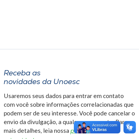
Museu
Unoesc
Store
Selecione
o idioma
Receba as
novidades da Unoesc
A+
Usaremos seus dados para entrar em contato
A-
com você sobre informações correlacionadas que
podem ser de seu interesse. Você pode cancelar o
envio da divulgação, a qualquer momento. Para
mais detalhes, leia nossa
política de