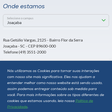
Onde estamos
Selecione o campus
Rua Getúlio Vargas, 2125 - Bairro Flor da Serra
Joaçaba - SC - CEP 89600-000
Telefone (49) 3551-2000
Siga a Unoesc
Nós utilizamos os Cookies para tornar suas interações
com nosso site mais significativa. Eles nos ajudam a
entender melhor como nosso website está sendo usado,
assim podemos entregar conteúdo sob medida para
você. Para mais informações sobre os tipos diferentes de
cookies que estamos usando, leia nossa
Política de
Privacidade
.