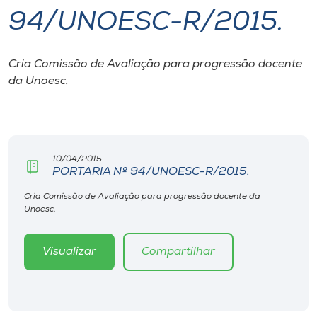
94/UNOESC-R/2015.
I.nova
Cria Comissão de Avaliação para progressão docente
Diplomados
da Unoesc.
Cultura
CPA
10/04/2015
PORTARIA Nº 94/UNOESC-R/2015.
Biblioteca
Cria Comissão de Avaliação para progressão docente da
Unoesc.
Editora
Visualizar
Compartilhar
Rádio