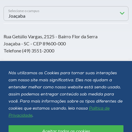
Selecione o campus
Rua Getúlio Vargas, 2125 - Bairro Flor da Serra
Joaçaba - SC - CEP 89600-000
Telefone (49) 3551-2000
Siga a Unoesc
Nós utilizamos os Cookies para tornar suas interações
com nosso site mais significativa. Eles nos ajudam a
entender melhor como nosso website está sendo usado,
assim podemos entregar conteúdo sob medida para
você. Para mais informações sobre os tipos diferentes de
cookies que estamos usando, leia nossa
Política de
Privacidade
.
Aceitar todos os cookies