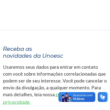
Museu
Unoesc
Store
Selecione
Receba as
o idioma
novidades da Unoesc
Usaremos seus dados para entrar em contato
A+
com você sobre informações correlacionadas que
A-
podem ser de seu interesse. Você pode cancelar o
envio da divulgação, a qualquer momento. Para
mais detalhes, leia nossa
política de
privacidade.