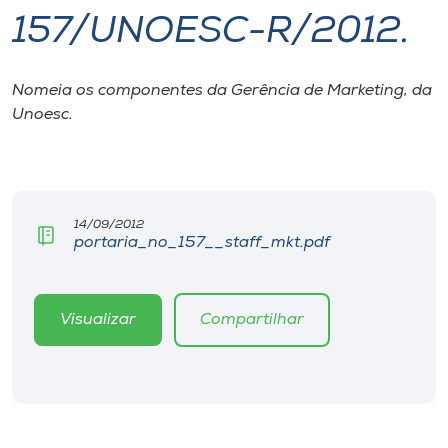
157/UNOESC-R/2012.
I.nova
Nomeia os componentes da Gerência de Marketing, da
Diplomados
Unoesc.
Cultura
CPA
14/09/2012
portaria_no_157__staff_mkt.pdf
Biblioteca
Visualizar
Compartilhar
Editora
Rádio