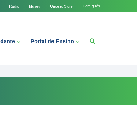
Português
Rádio
Museu
Unoesc Store
udante
Portal de Ensino