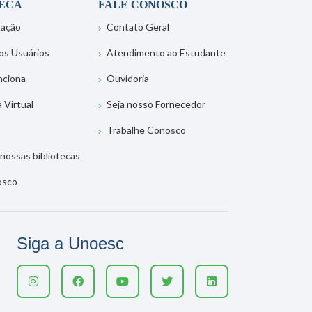
TECA
FALE CONOSCO
tação
Contato Geral
os Usuários
Atendimento ao Estudante
nciona
Ouvidoria
a Virtual
Seja nosso Fornecedor
Trabalhe Conosco
nossas bibliotecas
osco
Siga a Unoesc