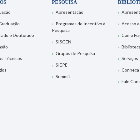
OS
PESQUISA
BIBLIO
uação
Apresentação
Apresen
Graduação
Programas de Incentivo à
Acesso a
Pesquisa
rado e Doutorado
Como Fu
SISGEN
nsão
Bibliotec
Grupos de Pesquisa
os Técnicos
Serviços
SIEPE
gios
Conheça 
Summit
Fale Con