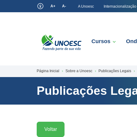
A+
A-
A Unoesc
Internacionalização
Cursos
Ond
Página Inicial
Sobre a Unoesc
Publicações Legais
Publicações Lega
Voltar