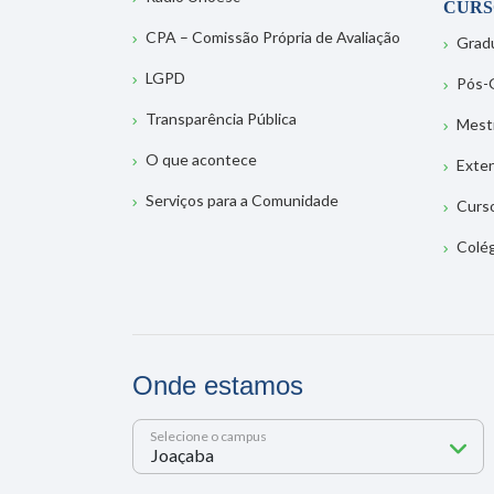
CURS
CPA – Comissão Própria de Avaliação
Grad
LGPD
Pós-
Transparência Pública
Mest
O que acontece
Exte
Serviços para a Comunidade
Curs
Colé
Onde estamos
Selecione o campus