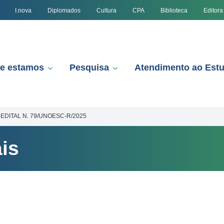
I.nova
Diplomados
Cultura
CPA
Biblioteca
Editora
e estamos
Pesquisa
Atendimento ao Est
EDITAL N. 79/UNOESC-R/2025
is