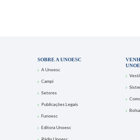
SOBRE A UNOESC
VENH
UNOE
A Unoesc
Vesti
Campi
Sist
Setores
Como
Publicações Legais
Bolsa
Funoesc
Editora Unoesc
Rádio Unoesc