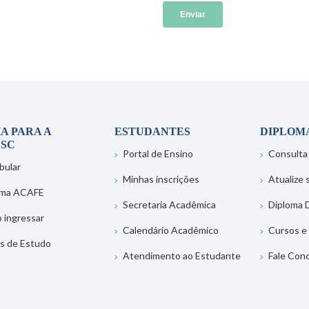
A PARA A
ESTUDANTES
DIPLOM
SC
Portal de Ensino
Consulta
bular
Minhas inscrições
Atualize
ema ACAFE
Secretaria Acadêmica
Diploma D
 ingressar
Calendário Acadêmico
Cursos e
s de Estudo
Atendimento ao Estudante
Fale Con