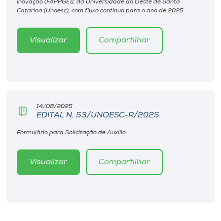
Inovação (FAPPGEI), da Universidade do Oeste de Santa
Museu
Catarina (Unoesc), com fluxo contínuo para o ano de 2025.
Unoesc
Visualizar
Compartilhar
Store
Selecione
o idioma
14/08/2025
EDITAL N. 53/UNOESC-R/2025
Formulário para Solicitação de Auxílio.
A+
A-
Visualizar
Compartilhar