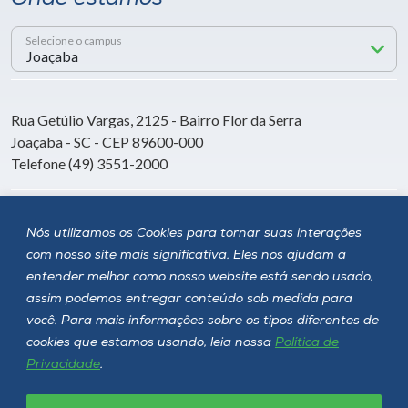
Selecione o campus
Rua Getúlio Vargas, 2125 - Bairro Flor da Serra
Joaçaba - SC - CEP 89600-000
Telefone (49) 3551-2000
Siga a Unoesc
Nós utilizamos os Cookies para tornar suas interações
com nosso site mais significativa. Eles nos ajudam a
entender melhor como nosso website está sendo usado,
assim podemos entregar conteúdo sob medida para
você. Para mais informações sobre os tipos diferentes de
cookies que estamos usando, leia nossa
Política de
Privacidade
.