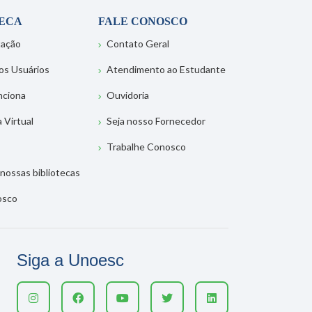
TECA
FALE CONOSCO
tação
Contato Geral
os Usuários
Atendimento ao Estudante
nciona
Ouvidoria
a Virtual
Seja nosso Fornecedor
Trabalhe Conosco
nossas bibliotecas
osco
Siga a Unoesc