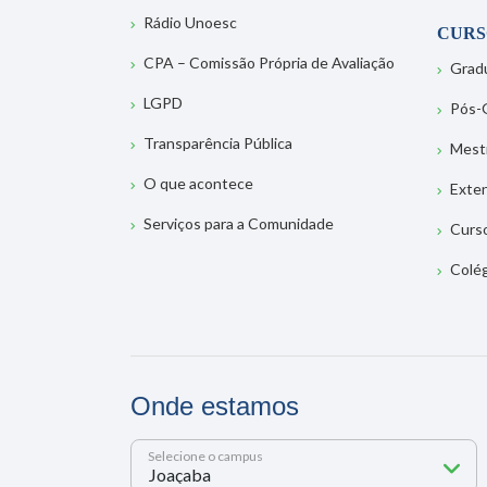
Rádio Unoesc
CURS
CPA – Comissão Própria de Avaliação
Grad
LGPD
Pós-
Transparência Pública
Mest
O que acontece
Exte
Serviços para a Comunidade
Curs
Colé
Onde estamos
Selecione o campus