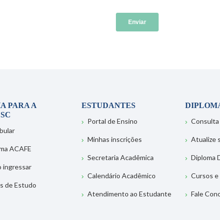
A PARA A
ESTUDANTES
DIPLOM
SC
Portal de Ensino
Consulta
bular
Minhas inscrições
Atualize
ema ACAFE
Secretaria Acadêmica
Diploma D
 ingressar
Calendário Acadêmico
Cursos e
s de Estudo
Atendimento ao Estudante
Fale Con