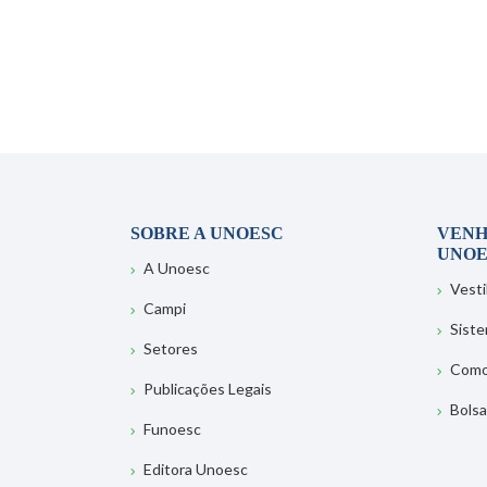
SOBRE A UNOESC
VENH
UNOE
A Unoesc
Vesti
Campi
Sist
Setores
Como
Publicações Legais
Bolsa
Funoesc
Editora Unoesc