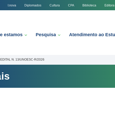
I.nova
Diplomados
Cultura
CPA
Biblioteca
Editora
e estamos
Pesquisa
Atendimento ao Est
EDITAL N. 13/UNOESC-R/2026
is