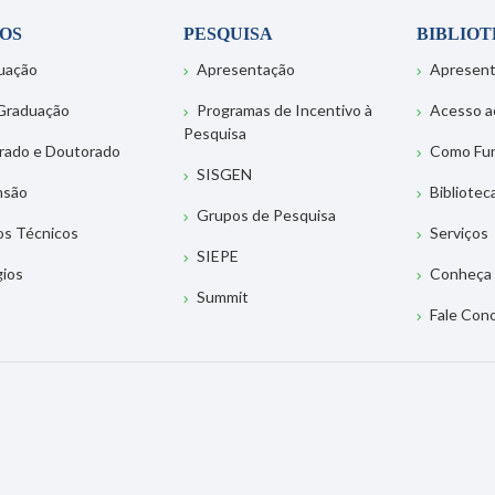
OS
PESQUISA
BIBLIO
uação
Apresentação
Apresen
Graduação
Programas de Incentivo à
Acesso a
Pesquisa
rado e Doutorado
Como Fu
SISGEN
nsão
Bibliotec
Grupos de Pesquisa
os Técnicos
Serviços
SIEPE
gios
Conheça 
Summit
Fale Con