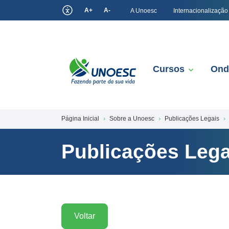
A+
A-
A Unoesc
Internacionalização
Cursos
Ond
Página Inicial
Sobre a Unoesc
Publicações Legais
Publicações Lega
Voltar