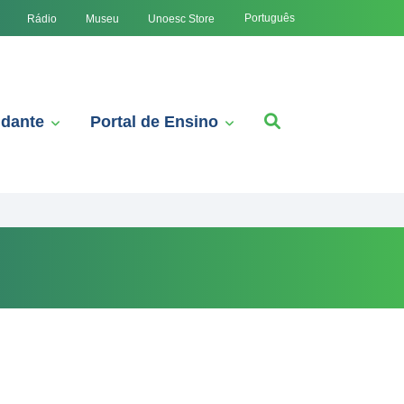
Português
Rádio
Museu
Unoesc Store
udante
Portal de Ensino