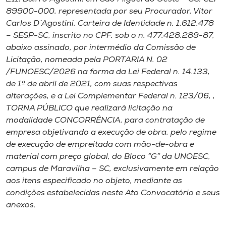
Museu
89900-000, representada por seu Procurador, Vitor
Carlos D´Agostini, Carteira de Identidade n. 1.612.478
Unoesc
– SESP-SC, inscrito no CPF. sob o n. 477.428.289-87,
Store
abaixo assinado, por intermédio da Comissão de
Licitação, nomeada pela PORTARIA N. 02
/FUNOESC/2026 na forma da Lei Federal n. 14.133,
de 1º de abril de 2021, com suas respectivas
Selecione
alterações, e a Lei Complementar Federal n. 123/06, ,
o idioma
TORNA PÚBLICO que realizará licitação na
modalidade CONCORRÊNCIA, para contratação de
empresa objetivando a execução de obra, pelo regime
de execução de empreitada com mão-de-obra e
A+
material com preço global, do Bloco “G” da UNOESC,
A-
campus de Maravilha – SC, exclusivamente em relação
aos itens especificado no objeto, mediante as
condições estabelecidas neste Ato Convocatório e seus
anexos.