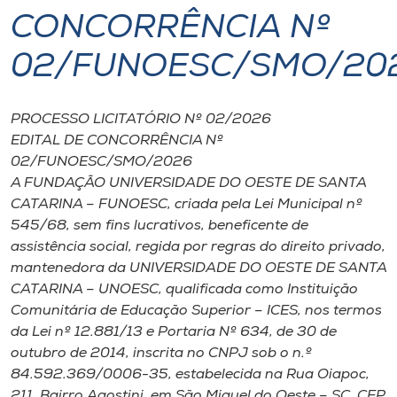
CONCORRÊNCIA Nº
I.nova
02/FUNOESC/SMO/20
Diplomados
PROCESSO LICITATÓRIO Nº 02/2026
EDITAL DE CONCORRÊNCIA Nº
Cultura
02/FUNOESC/SMO/2026
A FUNDAÇÃO UNIVERSIDADE DO OESTE DE SANTA
CPA
CATARINA – FUNOESC, criada pela Lei Municipal nº
545/68, sem fins lucrativos, beneficente de
assistência social, regida por regras do direito privado,
Biblioteca
mantenedora da UNIVERSIDADE DO OESTE DE SANTA
CATARINA – UNOESC, qualificada como Instituição
Editora
Comunitária de Educação Superior – ICES, nos termos
da Lei nº 12.881/13 e Portaria Nº 634, de 30 de
Rádio
outubro de 2014, inscrita no CNPJ sob o n.º
84.592.369/0006-35, estabelecida na Rua Oiapoc,
211, Bairro Agostini, em São Miguel do Oeste – SC, CEP