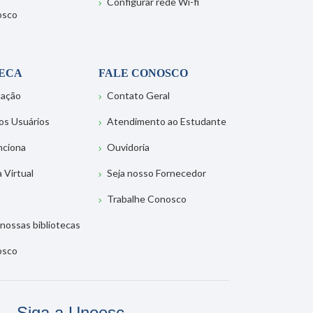
Configurar rede Wi-fi
osco
TECA
FALE CONOSCO
tação
Contato Geral
os Usuários
Atendimento ao Estudante
nciona
Ouvidoria
a Virtual
Seja nosso Fornecedor
Trabalhe Conosco
nossas bibliotecas
osco
Siga a Unoesc