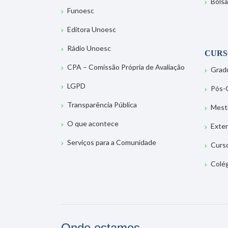
Bolsa
Funoesc
Editora Unoesc
Rádio Unoesc
CURS
CPA – Comissão Própria de Avaliação
Grad
LGPD
Pós-
Transparência Pública
Mest
O que acontece
Exte
Serviços para a Comunidade
Curs
Colé
Onde estamos