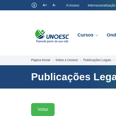
A+
A-
A Unoesc
Internacionalização
Cursos
Ond
Página Inicial
Sobre a Unoesc
Publicações Legais
Publicações Lega
Voltar