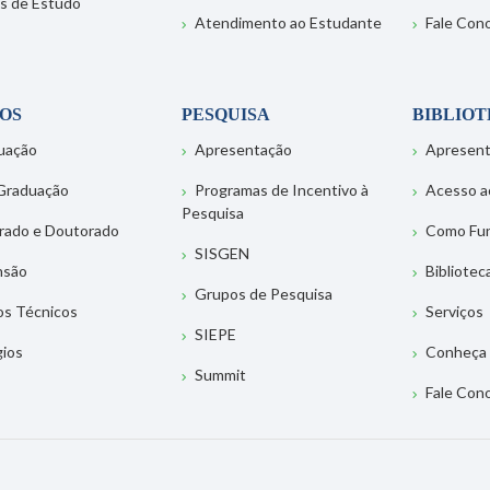
s de Estudo
Atendimento ao Estudante
Fale Con
OS
PESQUISA
BIBLIO
uação
Apresentação
Apresen
Graduação
Programas de Incentivo à
Acesso a
Pesquisa
rado e Doutorado
Como Fu
SISGEN
nsão
Bibliotec
Grupos de Pesquisa
os Técnicos
Serviços
SIEPE
gios
Conheça 
Summit
Fale Con