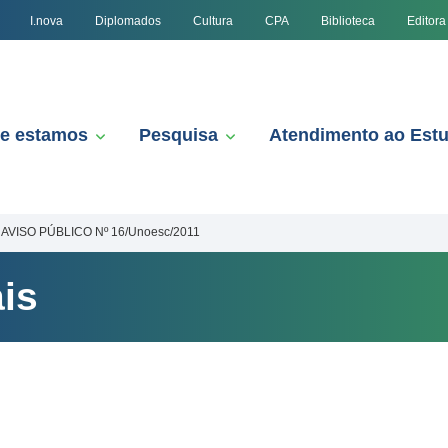
I.nova
Diplomados
Cultura
CPA
Biblioteca
Editora
e estamos
Pesquisa
Atendimento ao Est
AVISO PÚBLICO Nº 16/Unoesc/2011
is