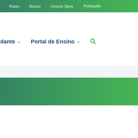
Português
Rádio
Museu
Unoesc Store
udante
Portal de Ensino