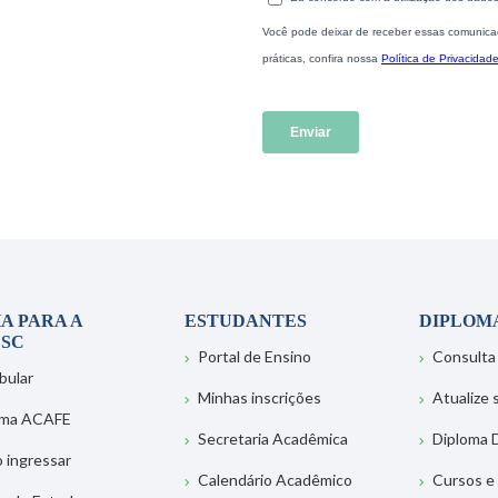
A PARA A
ESTUDANTES
DIPLOM
SC
Portal de Ensino
Consulta
bular
Minhas inscrições
Atualize
ema ACAFE
Secretaria Acadêmica
Diploma D
 ingressar
Calendário Acadêmico
Cursos e