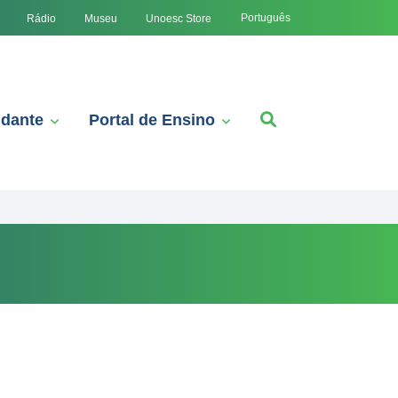
Português
Rádio
Museu
Unoesc Store
udante
Portal de Ensino