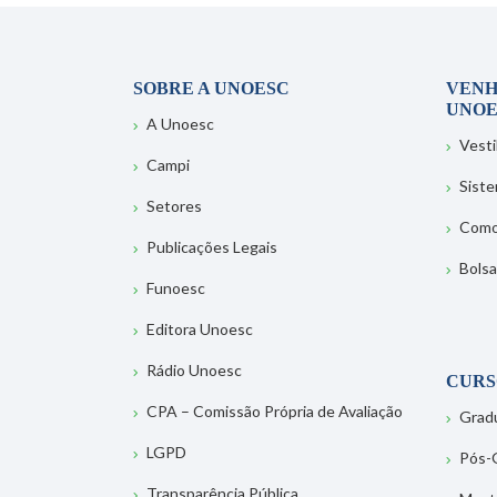
SOBRE A UNOESC
VENH
UNOE
A Unoesc
Vesti
Campi
Sist
Setores
Como
Publicações Legais
Bolsa
Funoesc
Editora Unoesc
Rádio Unoesc
CURS
CPA – Comissão Própria de Avaliação
Grad
LGPD
Pós-
Transparência Pública