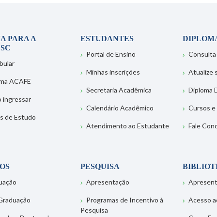
A PARA A
ESTUDANTES
DIPLOM
SC
Portal de Ensino
Consulta
bular
Minhas inscrições
Atualize
ema ACAFE
Secretaria Acadêmica
Diploma D
 ingressar
Calendário Acadêmico
Cursos e
s de Estudo
Atendimento ao Estudante
Fale Con
OS
PESQUISA
BIBLIO
uação
Apresentação
Apresen
Graduação
Programas de Incentivo à
Acesso a
Pesquisa