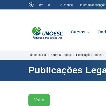
A+
A-
A Unoesc
Internacionalização
Cursos
Ond
Página Inicial
Sobre a Unoesc
Publicações Legais
Publicações Lega
Voltar