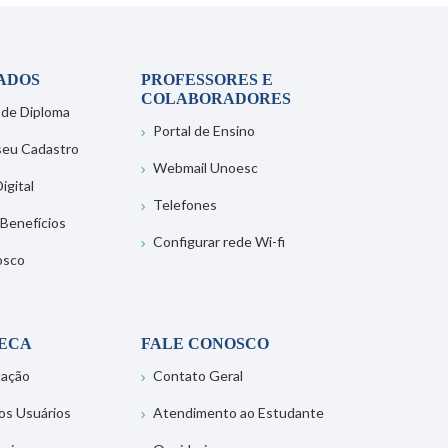
ADOS
PROFESSORES E
COLABORADORES
 de Diploma
Portal de Ensino
 seu Cadastro
Webmail Unoesc
igital
Telefones
 Benefícios
Configurar rede Wi-fi
osco
TECA
FALE CONOSCO
tação
Contato Geral
os Usuários
Atendimento ao Estudante