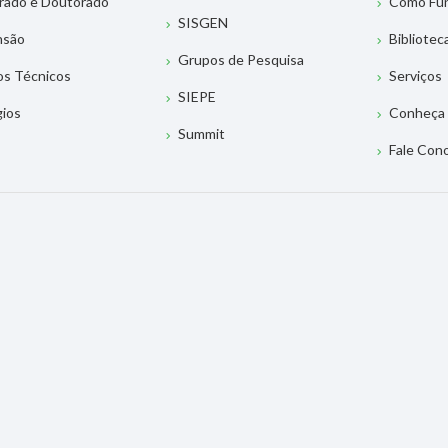
rado e Doutorado
Como Fu
SISGEN
nsão
Bibliotec
Grupos de Pesquisa
os Técnicos
Serviços
SIEPE
gios
Conheça 
Summit
Fale Con