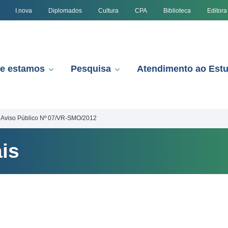
I.nova
Diplomados
Cultura
CPA
Biblioteca
Editora
e estamos
Pesquisa
Atendimento ao Est
Aviso Público Nº 07/VR-SMO/2012
is