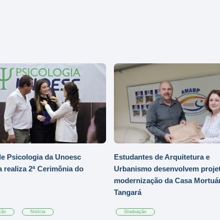
e Psicologia da Unoesc
Estudantes de Arquitetura e
 realiza 2ª Cerimônia do
Urbanismo desenvolvem projet
modernização da Casa Mortuár
Tangará
ção
Notícia
Graduação