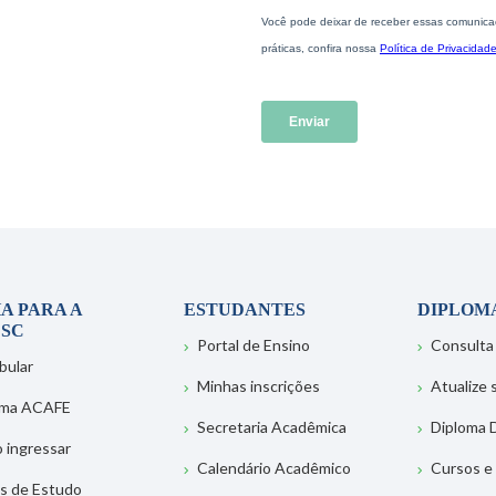
A PARA A
ESTUDANTES
DIPLOM
SC
Portal de Ensino
Consulta
bular
Minhas inscrições
Atualize
ema ACAFE
Secretaria Acadêmica
Diploma D
 ingressar
Calendário Acadêmico
Cursos e
s de Estudo