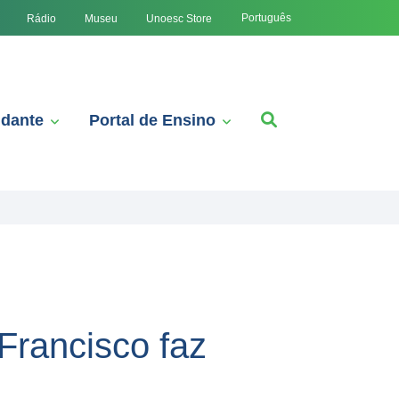
Português
Rádio
Museu
Unoesc Store
udante
Portal de Ensino
Francisco faz