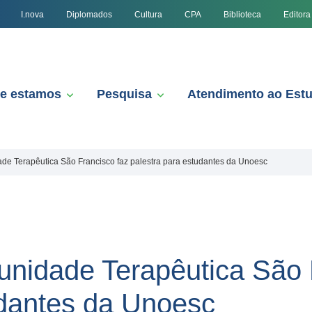
I.nova
Diplomados
Cultura
CPA
Biblioteca
Editora
e estamos
Pesquisa
Atendimento ao Est
e Terapêutica São Francisco faz palestra para estudantes da Unoesc
nidade Terapêutica São 
udantes da Unoesc