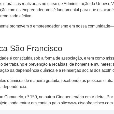
s e práticas realizadas no curso de Administração da Unoesc 
teração com os empreendedores é fundamental para que os acad
rendizado efetivo.
lmente promovem o empreendedorismo em nossa comunidade— 
ca São Francisco
de é constituída sob a forma de associação, e tem como missã
o de trabalho e prevenção a recaídas, de homens e mulheres; 
ção da dependência química e a reinserção social dos acolhid
es químicos de maneira gratuita, recebendo as pessoas e atra
ua dependência.
o Comunelo, nº 150, no bairro Cinquentenário em Videira. Por s
ojeto, pode entrar em contato pelo site:www.ctsaofrancisco.com.