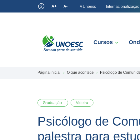
A+
A-
A Unoesc
Internacionalização
Cursos
Ond
Página inicial
O que acontece
Psicólogo de Comunidad
Graduação
Videira
Psicólogo de Comu
palestra para est