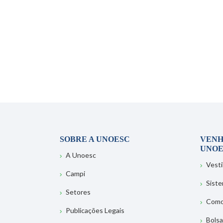
SOBRE A UNOESC
VENH
UNOE
A Unoesc
Vesti
Campi
Sist
Setores
Como
Publicações Legais
Bolsa