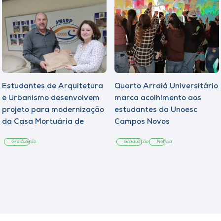
Estudantes de Arquitetura
Quarto Arraiá Universitário
e Urbanismo desenvolvem
marca acolhimento aos
projeto para modernização
estudantes da Unoesc
da Casa Mortuária de
Campos Novos
Tangará
Graduação
Graduação
Notícia