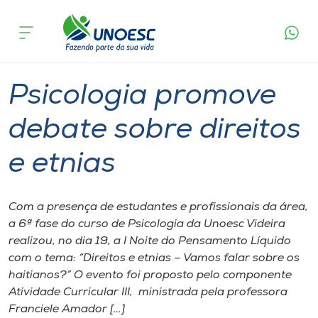
Página
O que
Psicologia promove debate sobre
inicial
acontece
direitos e etnias
Cursos
Graduação
Notícia de evento
Videira
Onde estamos
Psicologia promove
Pesquisa
debate sobre direitos
e etnias
Atendimento ao Estudante
Portal de Ensino
Com a presença de ​e​studantes e profissionais da área,
a 6ª​ fase do ​c​urso de Psicologia da Unoesc Videira
realizou​,​ no dia 19, a I Noite do Pensamento L​í​quido
A
com o tema: “Direitos e etnias – Vamos falar sobre os
Unoesc
haitianos?” O evento foi proposto ​pelo componente
Atividade ​C​urricular III, ministrada pela professora
Internacionalização
Franciele Amador […]