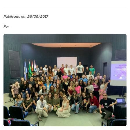
I.nova
Publicado em 26/09/2017
Por
Diplomados
Cultura
CPA
Biblioteca
Editora
Rádio