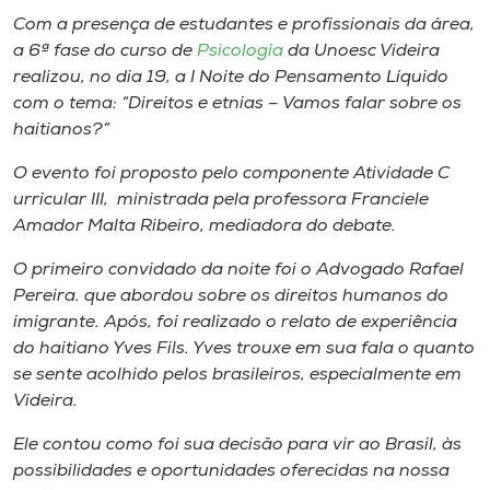
Museu
Com a presença de ​e​studantes e profissionais da área,
a 6ª​ fase do ​c​urso de
Psicologia
da Unoesc Videira
Unoesc
realizou​,​ no dia 19, a I Noite do Pensamento L​í​quido
Store
com o tema: “Direitos e etnias – Vamos falar sobre os
haitianos?”
O evento foi proposto ​pelo componente Atividade ​C​
urricular III, ministrada pela professora Franciele
Selecione
o idioma
Amador Malta Ribeiro​,​ mediadora do debate.
O primeiro convidado da noite foi o Advogado Rafael
Pereira​.​ que abordou sobre os direitos humanos do
imigrante. Após​,​ foi realizado o relato de experiência
A+
do ​h​aitiano Yves Fils. Yves trouxe em sua fala o quanto
A-
se sente acolhido pelos ​brasileiros, especialmente em
Videira.
Ele contou como foi sua decisão para vir ao Brasil, às
possibilidades e oportunidades oferecidas na nossa