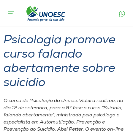
Página
O que
Psicologia promove curso falando
inicial
acontece
abertamente sobre suicídio
Cursos
Graduação
Geral
Videira
Onde estamos
Psicologia promove
Pesquisa
curso falando
abertamente sobre
Atendimento ao Estudante
suicídio
Portal de Ensino
O curso de Psicologia da Unoesc Videira realizou, no
A
dia 12 de setembro, para a 8ª fase o curso “Suicídio,
Unoesc
falando abertamente”, ministrado pelo psicólogo e
especialista em Automutilação, Prevenção e
Internacionalização
Posvenção ao Suicidio, Abel Petter. O evento on-line