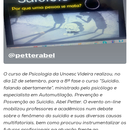
Museu
Unoesc
Store
Selecione
o idioma
O curso de Psicologia da Unoesc Videira realizou, no
dia 12 de setembro, para a 8ª fase o curso “Suicídio,
A+
falando abertamente”, ministrado pelo psicólogo e
A-
especialista em Automutilação, Prevenção e
Posvenção ao Suicidio, Abel Petter. O evento on-line
mobilizou professores e acadêmicos num debate
sobre o fenômeno do suicídio e suas diversas causas
multifatoriais, bem como procurou instrumentalizar os
futuros profissionais na atuação frente ao