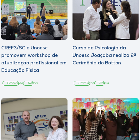
CREF3/SC e Unoesc
Curso de Psicologia da
promovem workshop de
Unoesc Joaçaba realiza 2ª
atualização profissional em
Cerimônia do Botton
Educação Física
Graduação
Notícia
Graduação
Notícia