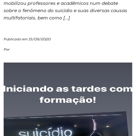
mobilizou professores e acadêmicos num debate
sobre o fenômeno do suicídio e suas diversas causas
I.nova
multifatoriais, bem como […]
Diplomados
Publicado em 15/09/2020
Cultura
Por
CPA
Biblioteca
Editora
Rádio