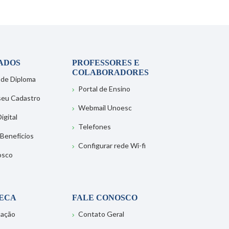
ADOS
PROFESSORES E
COLABORADORES
 de Diploma
Portal de Ensino
 seu Cadastro
Webmail Unoesc
igital
Telefones
 Benefícios
Configurar rede Wi-fi
osco
TECA
FALE CONOSCO
tação
Contato Geral