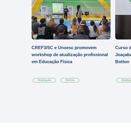
CREF3/SC e Unoesc promovem
Curso d
workshop de atualização profissional
Joaçaba
em Educação Física
Botton
Graduação
Notícia
Gradua