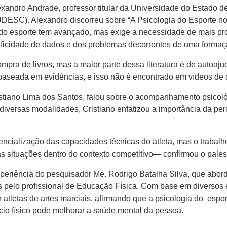
Alexandro Andrade, professor titular da Universidade do Estado 
DESC). Alexandro discorreu sobre “A Psicologia do Esporte no B
do esporte tem avançado, mas exige a necessidade de mais pro
ificidade de dados e dos problemas decorrentes de uma formaçã
pra de livros, mas a maior parte dessa literatura é de autoajud
ia baseada em evidências, e isso não é encontrado em vídeos de
stiano Lima dos Santos, falou sobre o acompanhamento psicológi
iversas modalidades, Cristiano enfatizou a importância da perio
tencialização das capacidades técnicas do atleta, mas o trabal
as situações dentro do contexto competitivo— confirmou o pales
experiência do pesquisador Me. Rodrigo Batalha Silva, que abo
s pelo profissional de Educação Física. Com base em diversos 
atletas de artes marciais, afirmando que a psicologia do espo
ício físico pode melhorar a saúde mental da pessoa.