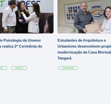
e Psicologia da Unoesc
Estudantes de Arquitetura e
 realiza 2ª Cerimônia do
Urbanismo desenvolvem projet
modernização da Casa Mortuár
Tangará
ção
Notícia
Graduação