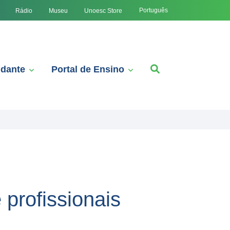
Português
Rádio
Museu
Unoesc Store
udante
Portal de Ensino
profissionais