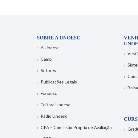
SOBRE A UNOESC
VENH
UNOE
A Unoesc
Vesti
Campi
Sist
Setores
Como
Publicações Legais
Bolsa
Funoesc
Editora Unoesc
Rádio Unoesc
CURS
CPA – Comissão Própria de Avaliação
Grad