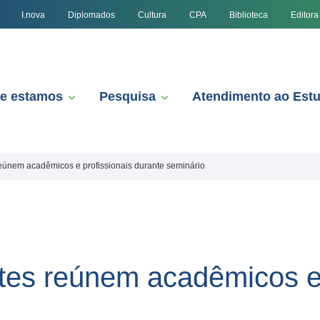
I.nova
Diplomados
Cultura
CPA
Biblioteca
Editora
e estamos
Pesquisa
Atendimento ao Est
reúnem acadêmicos e profissionais durante seminário
rtes reúnem acadêmicos e 