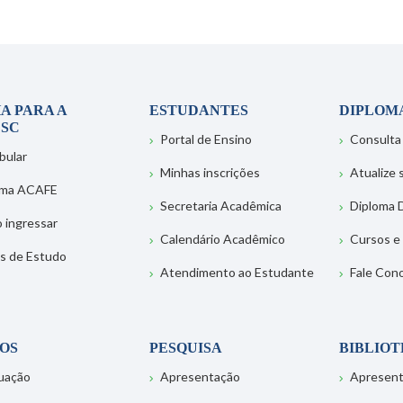
A PARA A
ESTUDANTES
DIPLOM
SC
Portal de Ensino
Consulta
bular
Minhas inscrições
Atualize
ema ACAFE
Secretaria Acadêmica
Diploma D
 ingressar
Calendário Acadêmico
Cursos e
s de Estudo
Atendimento ao Estudante
Fale Con
OS
PESQUISA
BIBLIO
uação
Apresentação
Apresen