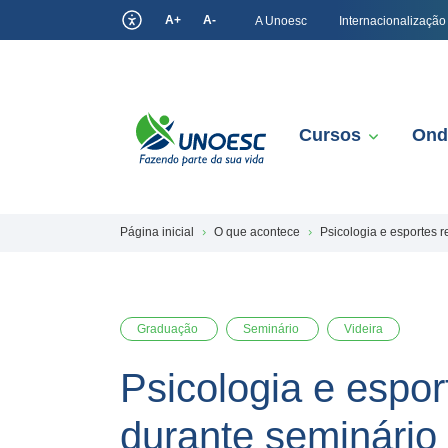
A+
A-
A Unoesc
Internacionalização
Cursos
Ond
Página inicial
O que acontece
Psicologia e esportes 
Graduação
Seminário
Videira
Psicologia e espo
durante seminário