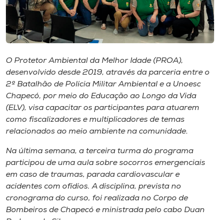
Museu
Unoesc
Store
O Protetor Ambiental da Melhor Idade (PROA),
desenvolvido desde 2019, através da parceria entre o
2º Batalhão de Polícia Militar Ambiental e a Unoesc
Selecione
Chapecó, por meio do Educação ao Longo da Vida
o idioma
(ELV), visa capacitar os participantes para atuarem
como fiscalizadores e multiplicadores de temas
relacionados ao meio ambiente na comunidade.
A+
Na última semana, a terceira turma do programa
A-
participou de uma aula sobre socorros emergenciais
em caso de traumas, parada cardiovascular e
acidentes com ofídios. A disciplina, prevista no
cronograma do curso, foi realizada no Corpo de
Bombeiros de Chapecó e ministrada pelo cabo Duan