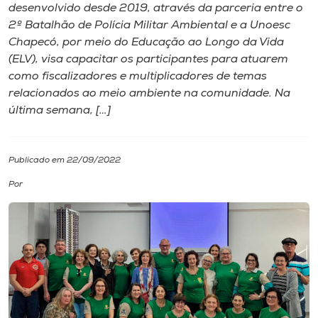
desenvolvido desde 2019, através da parceria entre o
2º Batalhão de Polícia Militar Ambiental e a Unoesc
I.nova
Chapecó, por meio do Educação ao Longo da Vida
(ELV), visa capacitar os participantes para atuarem
Diplomados
como fiscalizadores e multiplicadores de temas
relacionados ao meio ambiente na comunidade. Na
última semana, […]
Cultura
CPA
Publicado em 22/09/2022
Por
Biblioteca
Editora
Rádio