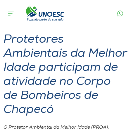
Página
O que
Protetores Ambientais da Melhor Idade
inicial
acontece
participam de atividade no Corpo de Bombeiros
Cursos
de Chapecó
Graduação
Geral
Chapecó
Onde estamos
Protetores
Pesquisa
Ambientais da Melhor
Idade participam de
Atendimento ao Estudante
atividade no Corpo
Portal de Ensino
de Bombeiros de
A
Chapecó
Unoesc
Internacionalização
O Protetor Ambiental da Melhor Idade (PROA),