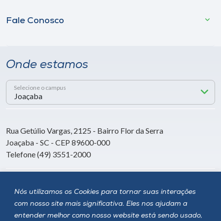
Fale Conosco
Onde estamos
Selecione o campus
Rua Getúlio Vargas, 2125 - Bairro Flor da Serra
Joaçaba - SC - CEP 89600-000
Telefone (49) 3551-2000
Siga a Unoesc
Nós utilizamos os Cookies para tornar suas interações
com nosso site mais significativa. Eles nos ajudam a
entender melhor como nosso website está sendo usado,