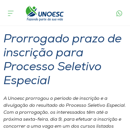
Página
O que
Prorrogado prazo de inscrição para
inicial
acontece
Processo Seletivo Especial
Cursos
Graduação
Joaçaba
Onde estamos
Prorrogado prazo de
Pesquisa
inscrição para
Processo Seletivo
Atendimento ao Estudante
Especial
Portal de Ensino
A Unoesc prorrogou o período de inscrição e a
A
divulgação do resultado do Processo Seletivo Especial.
Unoesc
Com a prorrogação, os interessados têm até a
próxima sexta-feira, dia 9, para efetuar a inscrição e
Internacionalização
concorrer a uma vaga em um dos cursos listados