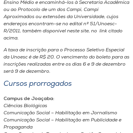
Museu
Ensino Médio e encaminhá-los à Secretaria Acadêmica
ou ao Protocolo de um dos Campi, Campi
Aproximados ou extensões da Universidade, cujos
Unoesc
endereços encontram-se no edital nº 51/Unoesc-
Store
R/2011, também disponível neste site, no link citado
acima.
A taxa de inscrição para o Processo Seletivo Especial
Selecione
da Unoesc é de R$ 20. O vencimento do boleto para as
o idioma
inscrições realizadas entre os dias 6 e 9 de dezembro
será 9 de dezembro.
Cursos prorrogados
A+
A-
Campus de Joaçaba:
Ciências Biológicas
Comunicação Social – Habilitação em Jornalismo
Comunicação Social – Habilitação em Publicidade e
Propaganda