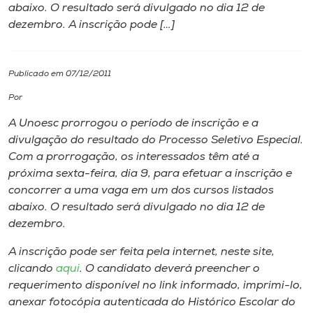
abaixo. O resultado será divulgado no dia 12 de
dezembro. A inscrição pode […]
I.nova
Diplomados
Publicado em 07/12/2011
Por
Cultura
A Unoesc prorrogou o período de inscrição e a
divulgação do resultado do Processo Seletivo Especial.
CPA
Com a prorrogação, os interessados têm até a
próxima sexta-feira, dia 9, para efetuar a inscrição e
concorrer a uma vaga em um dos cursos listados
Biblioteca
abaixo. O resultado será divulgado no dia 12 de
dezembro.
Editora
A inscrição pode ser feita pela internet, neste site,
clicando
aqui
. O candidato deverá preencher o
Rádio
requerimento disponível no link informado, imprimi-lo,
anexar fotocópia autenticada do Histórico Escolar do