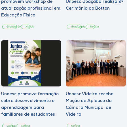
promovem workshop de
Unoesc Joaçaba realiza 2ª
atualização profissional em
Cerimônia do Botton
Educação Física
Graduação
Notícia
Graduação
Notícia
Unoesc promove formação
Unoesc Videira recebe
sobre desenvolvimento e
Moção de Aplauso da
aprendizagem para
Câmara Municipal de
familiares de estudantes
Videira
dos Colégios
Colégios
Notícia
Notícia