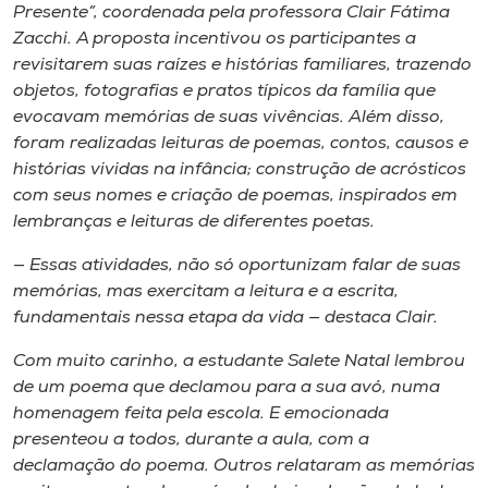
Museu
Presente”, coordenada pela professora Clair Fátima
Zacchi. A proposta incentivou os participantes a
revisitarem suas raízes e histórias familiares, trazendo
Unoesc
objetos, fotografias e pratos típicos da família que
Store
evocavam memórias de suas vivências. Além disso,
foram realizadas leituras de poemas, contos, causos e
histórias vividas na infância; construção de acrósticos
com seus nomes e criação de poemas, inspirados em
Selecione
lembranças e leituras de diferentes poetas.
o idioma
— Essas atividades, não só oportunizam falar de suas
memórias, mas exercitam a leitura e a escrita,
fundamentais nessa etapa da vida — destaca Clair.
A+
A-
Com muito carinho, a estudante Salete Natal lembrou
de um poema que declamou para a sua avó, numa
homenagem feita pela escola. E emocionada
presenteou a todos, durante a aula, com a
declamação do poema. Outros relataram as memórias