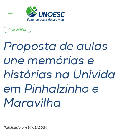
Página inicial
O que acontece
Proposta de aulas une memórias e hist
Cursos
Notícia
Extensão
Cultura
Pinhalzinho
Onde estamos
Maravilha
Proposta de aulas
Pesquisa
une memórias e
Atendimento ao Estudante
histórias na Univida
Portal de Ensino
em Pinhalzinho e
Maravilha
A
Unoesc
Internacionalização
Publicado em 14/11/2024