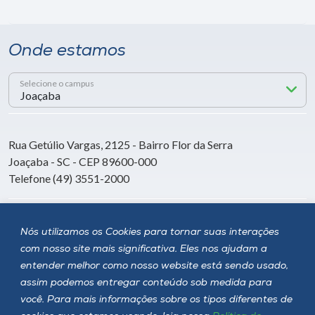
Onde estamos
Selecione o campus
Rua Getúlio Vargas, 2125 - Bairro Flor da Serra
Joaçaba - SC - CEP 89600-000
Telefone (49) 3551-2000
Siga a Unoesc
Nós utilizamos os Cookies para tornar suas interações
com nosso site mais significativa. Eles nos ajudam a
entender melhor como nosso website está sendo usado,
assim podemos entregar conteúdo sob medida para
você. Para mais informações sobre os tipos diferentes de