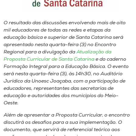
Museu
Unoesc
O resultado das discussões envolvendo mais de oito
Store
mil educadores de todas as redes e etapas da
educação básica e superior de Santa Catarina será
apresentado nesta quarta-feira (3) no Encontro
Regional para a divulgação da
Atualização da
Selecione
Proposta Curricular de Santa Catarina
e do caderno
o idioma
Formação Integral para a Educação Básica
. O evento
será nesta quarta-feira (3), às 14h30, no Auditório
Jurídico da Unoesc Joaçaba, com a participação de
educadores, representantes das secretarias de
A+
educação e autoridades dos municípios do Meio-
A-
Oeste.
Além de apresentar a Proposta Curricular, o encontro
discutirá os desafios para a sua implementação. O
documento, que servirá de referencial teórico aos