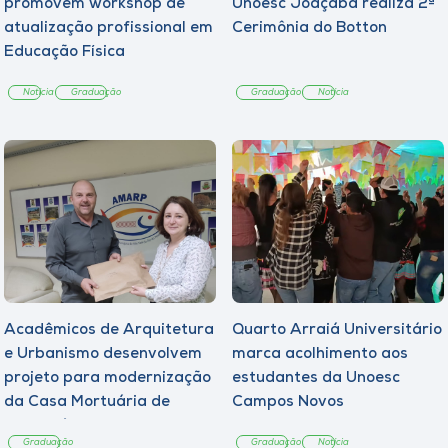
promovem workshop de
Unoesc Joaçaba realiza 2ª
atualização profissional em
Cerimônia do Botton
Educação Física
Notícia
Graduação
Graduação
Notícia
Acadêmicos de Arquitetura
Quarto Arraiá Universitário
e Urbanismo desenvolvem
marca acolhimento aos
projeto para modernização
estudantes da Unoesc
da Casa Mortuária de
Campos Novos
Tangará
Graduação
Graduação
Notícia