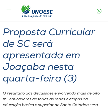
Página
O que
Proposta Curricular de SC será apresentada
inicial
acontece
em Joaçaba nesta quarta-feira (3)
Cursos
Graduação
Geral
Joaçaba
Onde estamos
Proposta Curricular
Pesquisa
de SC será
apresentada em
Atendimento ao Estudante
Joaçaba nesta
Portal de Ensino
quarta-feira (3)
A
Unoesc
O resultado das discussões envolvendo mais de oito
mil educadores de todas as redes e etapas da
Internacionalização
educação básica e superior de Santa Catarina será