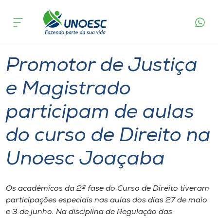
Página
O que
Promotor de Justiça e Magistrado participam de
inicial
acontece
aulas do curso de Direito na Unoesc Joaçaba
Cursos
Graduação
Aulas
Joaçaba
Onde estamos
Promotor de Justiça
Pesquisa
e Magistrado
participam de aulas
Atendimento ao Estudante
do curso de Direito na
Portal de Ensino
Unoesc Joaçaba
A
Unoesc
Os acadêmicos da 2ª fase do Curso de Direito tiveram
participações especiais nas aulas dos dias 27 de maio
Internacionalização
e 3 de junho. Na disciplina de Regulação das