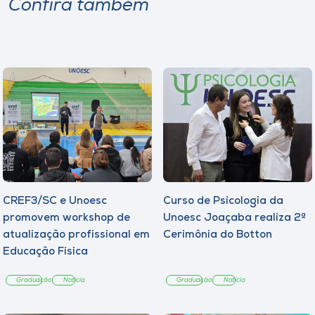
Confira também
CREF3/SC e Unoesc
Curso de Psicologia da
promovem workshop de
Unoesc Joaçaba realiza 2ª
atualização profissional em
Cerimônia do Botton
Educação Física
Graduação
Notícia
Graduação
Notícia