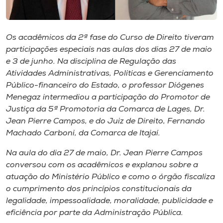
Museu
Unoesc
Os acadêmicos da 2ª fase do Curso de Direito tiveram
Store
participações especiais nas aulas dos dias 27 de maio
e 3 de junho. Na disciplina de Regulação das
Atividades Administrativas, Políticas e Gerenciamento
Público-financeiro do Estado, o professor Diógenes
Selecione
Menegaz intermediou a participação do Promotor de
o idioma
Justiça da 5ª Promotoria da Comarca de Lages, Dr.
Jean Pierre Campos, e do Juiz de Direito, Fernando
Machado Carboni, da Comarca de Itajaí.
A+
Na aula do dia 27 de maio, Dr. Jean Pierre Campos
A-
conversou com os acadêmicos e explanou sobre a
atuação do Ministério Público e como o órgão fiscaliza
o cumprimento dos princípios constitucionais da
legalidade, impessoalidade, moralidade, publicidade e
eficiência por parte da Administração Pública.