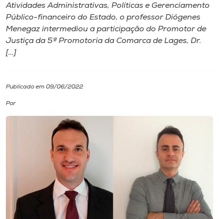
Atividades Administrativas, Políticas e Gerenciamento
Público-financeiro do Estado, o professor Diógenes
I.nova
Menegaz intermediou a participação do Promotor de
Justiça da 5ª Promotoria da Comarca de Lages, Dr.
Diplomados
[…]
Cultura
Publicado em 09/06/2022
Por
CPA
Biblioteca
Editora
Rádio