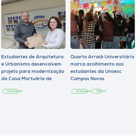
Estudantes de Arquitetura
Quarto Arraiá Universitário
e Urbanismo desenvolvem
marca acolhimento aos
projeto para modernização
estudantes da Unoesc
da Casa Mortuária de
Campos Novos
Tangará
Graduação
Graduação
Notícia