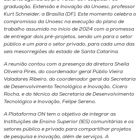
Museu
graduação, Extensão e Inovação da Unoesc, professor
Kurt Schneider, a Brasília (DF). Este momento celebra o
Unoesc
compromisso da Unoesc na execução do plano de
trabalho assumido no início de 2024 com a promessa
Store
de entregar dois pré-projetos, sendo um para o setor
público e um para o setor privado, para cada uma das
seis mesorregiões do estado de Santa Catarina.
Selecione
A reunião contou com a presença da diretora Sheila
o idioma
Oliveira Pires, do coordenador geral Públio Vieira
Valadares Ribeiro, do coordenador geral da Secretaria
de Desenvolvimento Tecnológico e Inovação, Cícero
A+
Rocha, e do técnico da Secretaria de Desenvolvimento
A-
Tecnológico e Inovação, Felipe Sereno.
A Plataforma ON tem o objetivo de integrar as
Instituições de Ensino Superior (IES) comunitárias e os
setores público e privado para compartilhar projetos
de pesquisa e inovação, além de serviços. A