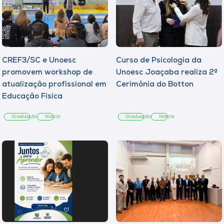
CREF3/SC e Unoesc
Curso de Psicologia da
promovem workshop de
Unoesc Joaçaba realiza 2ª
atualização profissional em
Cerimônia do Botton
Educação Física
Graduação
Notícia
Graduação
Notícia