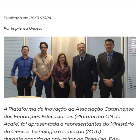
I.nova
Publicado em 29/11/2024
Por Imprensa Unoesc
Diplomados
Cultura
CPA
Biblioteca
Editora
A Plataforma de Inovação da Associação Catarinense
das Fundações Educacionais (Plataforma ON da
Acafe) foi apresentada a representantes do Ministério
Rádio
da Ciência, Tecnologia e Inovação (MCTI)
durante agenda do pró-reitor de Pesquisa, Pós-