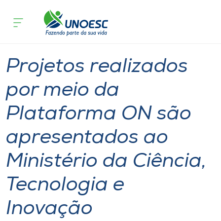
Página inicial
O que acontece
Projetos realizados por meio da Plata
Cursos
Notícia
Inovação
Onde estamos
Projetos realizados
Pesquisa
por meio da
Plataforma ON são
Atendimento ao Estudante
apresentados ao
Portal de Ensino
Ministério da Ciência,
A
Tecnologia e
Unoesc
Inovação
Internacionalização