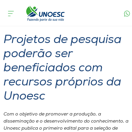
Página
O que
Projetos de pesquisa poderão ser beneficiados
inicial
acontece
com recursos próprios da Unoesc
Cursos
Geral
Graduação
Onde estamos
Projetos de pesquisa
Pesquisa
poderão ser
beneficiados com
Atendimento ao Estudante
recursos próprios da
Portal de Ensino
Unoesc
A
Unoesc
Com o objetivo de promover a produção, a
disseminação e o desenvolvimento do conhecimento, a
Internacionalização
Unoesc publica o primeiro edital para a seleção de