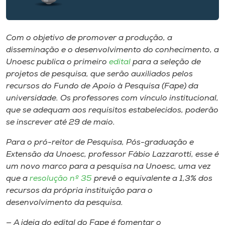
Museu
Unoesc
Com o objetivo de promover a produção, a
Store
disseminação e o desenvolvimento do conhecimento, a
Unoesc publica o primeiro
edital
para a seleção de
projetos de pesquisa, que serão auxiliados pelos
recursos do Fundo de Apoio à Pesquisa (Fape) da
Selecione
universidade. Os professores com vínculo institucional,
o idioma
que se adequam aos requisitos estabelecidos, poderão
se inscrever até 29 de maio.
Para o pró-reitor de Pesquisa, Pós-graduação e
A+
Extensão da Unoesc, professor Fábio Lazzarotti, esse é
A-
um novo marco para a pesquisa na Unoesc, uma vez
que a
resolução nº 35
prevê o equivalente a 1,3% dos
recursos da própria instituição para o
desenvolvimento da pesquisa.
— A ideia do edital do Fape é fomentar o