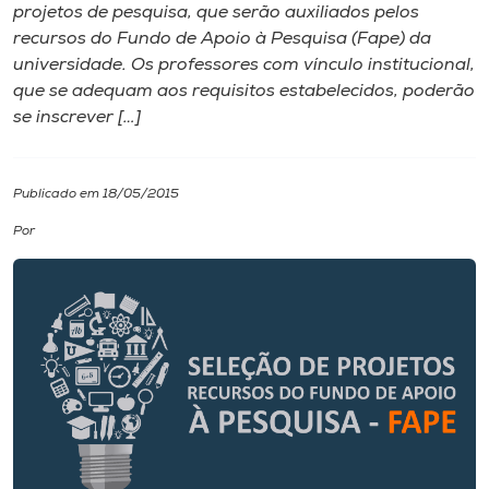
projetos de pesquisa, que serão auxiliados pelos
recursos do Fundo de Apoio à Pesquisa (Fape) da
I.nova
universidade. Os professores com vínculo institucional,
que se adequam aos requisitos estabelecidos, poderão
Diplomados
se inscrever […]
Cultura
Publicado em 18/05/2015
Por
CPA
Biblioteca
Editora
Rádio