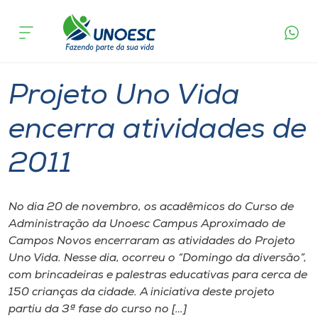
Página
O que
Projeto Uno Vida encerra atividades de
inicial
acontece
2011
Cursos
Graduação
Campos Novos
Onde estamos
Projeto Uno Vida
Pesquisa
encerra atividades de
2011
Atendimento ao Estudante
Portal de Ensino
No dia 20 de novembro, os acadêmicos do Curso de
Administração da Unoesc Campus Aproximado de
Campos Novos encerraram as atividades do Projeto
A
Uno Vida. Nesse dia, ocorreu o “Domingo da diversão”,
Unoesc
com brincadeiras e palestras educativas para cerca de
150 crianças da cidade. A iniciativa deste projeto
Internacionalização
partiu da 3ª fase do curso no […]