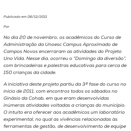
I.nova
Publicado em 06/12/2011
Por
Diplomados
No dia 20 de novembro, os acadêmicos do Curso de
Administração da Unoesc Campus Aproximado de
Cultura
Campos Novos encerraram as atividades do Projeto
Uno Vida. Nesse dia, ocorreu o “Domingo da diversão”,
CPA
com brincadeiras e palestras educativas para cerca de
150 crianças da cidade.
Biblioteca
A iniciativa deste projeto partiu da 3ª fase do curso no
início de 2011, com encontros todos os sábados no
Ginásio da Cohab, em que eram desenvolvidas
Editora
inúmeras atividades voltadas a crianças do município.
O intuito era oferecer aos acadêmicos um laboratório
Rádio
experimental, no qual as vivências relacionadas às
ferramentas de gestão, de desenvolvimento de equipe