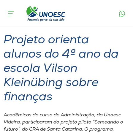
Página
O que
Projeto orienta alunos do 4º ano da escola
inicial
acontece
Vilson Kleinübing sobre finanças
Cursos
Graduação
Extensão
Videira
Onde estamos
Projeto orienta
Pesquisa
alunos do 4º ano da
escola Vilson
Atendimento ao Estudante
Kleinübing sobre
Portal de Ensino
finanças
A
Unoesc
Acadêmicos do curso de Administração, da Unoesc
Videira, participaram do projeto piloto “Semeando o
Internacionalização
futuro”, do CRA de Santa Catarina. O programa,