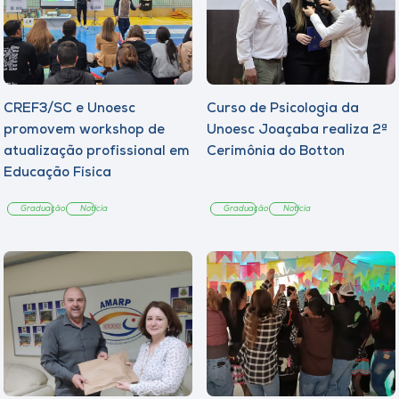
CREF3/SC e Unoesc
Curso de Psicologia da
promovem workshop de
Unoesc Joaçaba realiza 2ª
atualização profissional em
Cerimônia do Botton
Educação Física
Graduação
Notícia
Graduação
Notícia