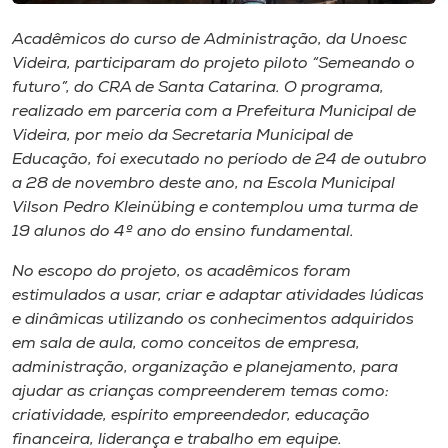
Museu
Acadêmicos do curso de Administração, da Unoesc
Videira, participaram do projeto piloto “Semeando o
Unoesc
futuro”, do CRA de Santa Catarina. O programa,
Store
realizado em parceria com a Prefeitura Municipal de
Videira, por meio da Secretaria Municipal de
Educação, foi executado no período de 24 de outubro
a 28 de novembro deste ano, na Escola Municipal
Selecione
o idioma
Vilson Pedro Kleinübing e contemplou uma turma de
19 alunos do 4º ano do ensino fundamental.
No escopo do projeto, os acadêmicos foram
A+
estimulados a usar, criar e adaptar atividades lúdicas
A-
e dinâmicas utilizando os conhecimentos adquiridos
em sala de aula, como conceitos de empresa,
administração, organização e planejamento, para
ajudar as crianças compreenderem temas como:
criatividade, espírito empreendedor, educação
financeira, liderança e trabalho em equipe.