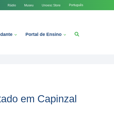
Português
Rádio
Museu
Unoesc Store
udante
Portal de Ensino
tado em Capinzal