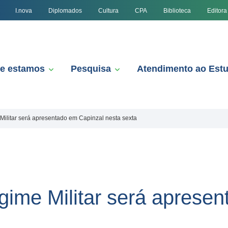
I.nova
Diplomados
Cultura
CPA
Biblioteca
Editora
e estamos
Pesquisa
Atendimento ao Est
ilitar será apresentado em Capinzal nesta sexta
ime Militar será apresen