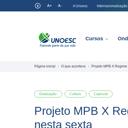
A+
A-
A Unoesc
Internacionalização
Cursos
Ond
Página inicial
O que acontece
Projeto MPB X Regime M
Graduação
Cultura
Capinzal
Projeto MPB X Reg
nesta sexta