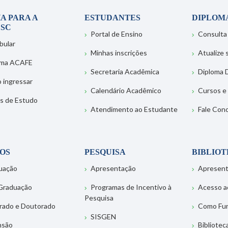
A PARA A
ESTUDANTES
DIPLOM
SC
Portal de Ensino
Consulta
bular
Minhas inscrições
Atualize
ema ACAFE
Secretaria Acadêmica
Diploma D
 ingressar
Calendário Acadêmico
Cursos e
s de Estudo
Atendimento ao Estudante
Fale Con
OS
PESQUISA
BIBLIO
uação
Apresentação
Apresen
Graduação
Programas de Incentivo à
Acesso a
Pesquisa
rado e Doutorado
Como Fu
SISGEN
nsão
Bibliotec