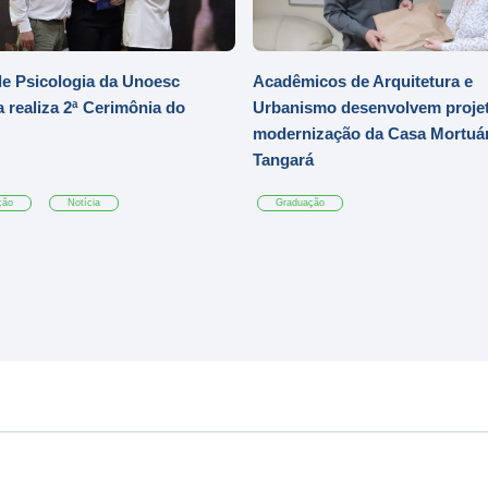
e Psicologia da Unoesc
Acadêmicos de Arquitetura e
 realiza 2ª Cerimônia do
Urbanismo desenvolvem projet
modernização da Casa Mortuár
Tangará
ção
Notícia
Graduação