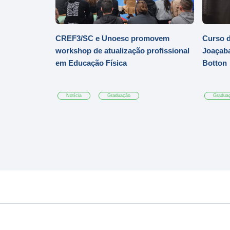
CREF3/SC e Unoesc promovem
Curso d
workshop de atualização profissional
Joaçaba
em Educação Física
Botton
Notícia
Graduação
Gradua