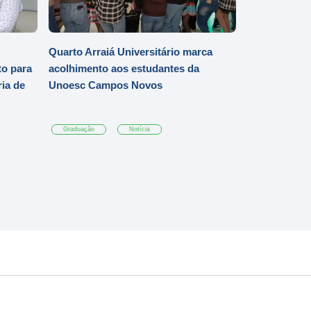
Quarto Arraiá Universitário marca
o para
acolhimento aos estudantes da
ia de
Unoesc Campos Novos
Graduação
Notícia