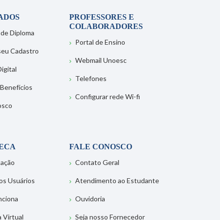
ADOS
PROFESSORES E
COLABORADORES
 de Diploma
Portal de Ensino
 seu Cadastro
Webmail Unoesc
igital
Telefones
 Benefícios
Configurar rede Wi-fi
osco
TECA
FALE CONOSCO
tação
Contato Geral
os Usuários
Atendimento ao Estudante
nciona
Ouvidoria
a Virtual
Seja nosso Fornecedor