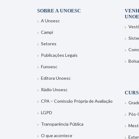
SOBRE A UNOESC
VENH
UNOE
A Unoesc
Vesti
Campi
Sist
Setores
Como
Publicações Legais
Bolsa
Funoesc
Editora Unoesc
Rádio Unoesc
CURS
CPA – Comissão Própria de Avaliação
Grad
LGPD
Pós-
Transparência Pública
Mest
O que acontece
Exte