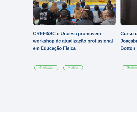
CREF3/SC e Unoesc promovem
Curso d
workshop de atualização profissional
Joaçaba
em Educação Física
Botton
Graduação
Notícia
Gradua