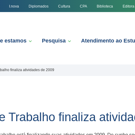
I.nova
Diplomados
Cultura
CPA
Biblioteca
Editora
e estamos
Pesquisa
Atendimento ao Est
balho finaliza atividades de 2009
 Trabalho finaliza ativid
balho está finalizando suas atividades em 2009. De cunho soci