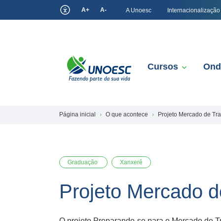
A+
A-
A Unoesc
Internacionalização
Cursos
Ond
Página inicial
O que acontece
Projeto Mercado de Tra
Graduação
Xanxerê
Projeto Mercado de
O projeto Preparando-se para o Mercado de Tra