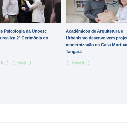
e Psicologia da Unoesc
Acadêmicos de Arquitetura e
 realiza 2ª Cerimônia do
Urbanismo desenvolvem projet
modernização da Casa Mortuár
Tangará
ção
Notícia
Graduação