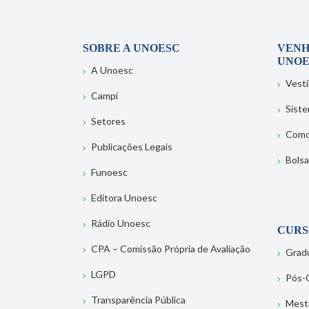
SOBRE A UNOESC
VENH
UNOE
A Unoesc
Vesti
Campi
Sist
Setores
Como
Publicações Legais
Bolsa
Funoesc
Editora Unoesc
Rádio Unoesc
CURS
CPA – Comissão Própria de Avaliação
Grad
LGPD
Pós-
Transparência Pública
Mest