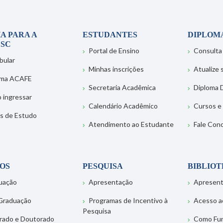
A PARA A
ESTUDANTES
DIPLOM
SC
Portal de Ensino
Consulta
bular
Minhas inscrições
Atualize
ema ACAFE
Secretaria Acadêmica
Diploma D
 ingressar
Calendário Acadêmico
Cursos e
s de Estudo
Atendimento ao Estudante
Fale Con
OS
PESQUISA
BIBLIO
uação
Apresentação
Apresen
Graduação
Programas de Incentivo à
Acesso a
Pesquisa
rado e Doutorado
Como Fu