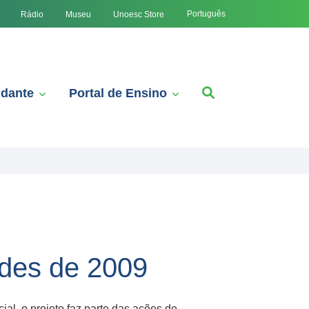
Português
Rádio
Museu
Unoesc Store
udante
Portal de Ensino
ades de 2009
al, o projeto faz parte das ações de