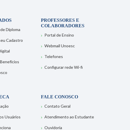
ADOS
PROFESSORES E
COLABORADORES
 de Diploma
Portal de Ensino
 seu Cadastro
Webmail Unoesc
igital
Telefones
 Benefícios
Configurar rede Wi-fi
osco
TECA
FALE CONOSCO
tação
Contato Geral
os Usuários
Atendimento ao Estudante
nciona
Ouvidoria