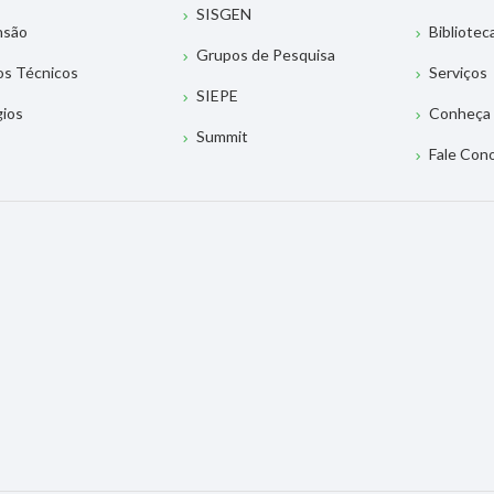
SISGEN
nsão
Bibliotec
Grupos de Pesquisa
os Técnicos
Serviços
SIEPE
gios
Conheça 
Summit
Fale Con