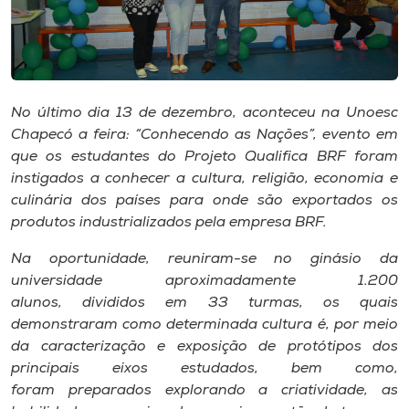
Museu
Unoesc
Store
No último dia 13 de dezembro, aconteceu na Unoesc
Chapecó a feira: “Conhecendo as Nações”, evento em
que os estudantes do Projeto Qualifica BRF foram
Selecione
instigados a conhecer a cultura, religião, economia e
o idioma
culinária dos países para onde são exportados os
produtos industrializados pela empresa BRF.
Na oportunidade, reuniram-se no ginásio da
A+
universidade aproximadamente 1.200
A-
alunos, divididos em 33 turmas, os quais
demonstraram como determinada cultura é, por meio
da caracterização e exposição de protótipos dos
principais eixos estudados, bem como,
foram preparados explorando a criatividade, as