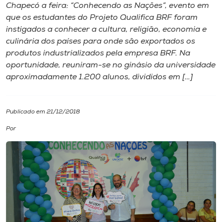
Chapecó a feira: “Conhecendo as Nações”, evento em
que os estudantes do Projeto Qualifica BRF foram
I.nova
instigados a conhecer a cultura, religião, economia e
culinária dos países para onde são exportados os
Diplomados
produtos industrializados pela empresa BRF. Na
oportunidade, reuniram-se no ginásio da universidade
aproximadamente 1.200 alunos, divididos em […]
Cultura
CPA
Publicado em 21/12/2018
Por
Biblioteca
Editora
Rádio