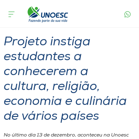
Página
O que
Projeto instiga estudantes a conhecerem a
inicial
acontece
cultura, religião, economia e culinária de vários
Cursos
países
Graduação
Notícia de evento
Chapecó
Onde estamos
Projeto instiga
Pesquisa
estudantes a
conhecerem a
Atendimento ao Estudante
cultura, religião,
Portal de Ensino
economia e culinária
A
de vários países
Unoesc
Internacionalização
No último dia 13 de dezembro, aconteceu na Unoesc