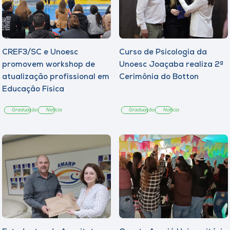
CREF3/SC e Unoesc
Curso de Psicologia da
promovem workshop de
Unoesc Joaçaba realiza 2ª
atualização profissional em
Cerimônia do Botton
Educação Física
Graduação
Notícia
Graduação
Notícia