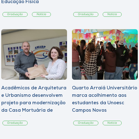
Educação Física
Graduação
Notícia
Graduação
Notícia
Acadêmicos de Arquitetura
Quarto Arraiá Universitário
e Urbanismo desenvolvem
marca acolhimento aos
projeto para modernização
estudantes da Unoesc
da Casa Mortuária de
Campos Novos
Tangará
Graduação
Graduação
Notícia