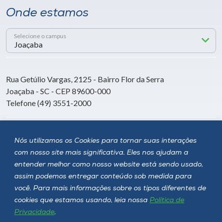
Onde estamos
Selecione o campus
Rua Getúlio Vargas, 2125 - Bairro Flor da Serra
Joaçaba - SC - CEP 89600-000
Telefone (49) 3551-2000
Siga a Unoesc
Nós utilizamos os Cookies para tornar suas interações
com nosso site mais significativa. Eles nos ajudam a
entender melhor como nosso website está sendo usado,
assim podemos entregar conteúdo sob medida para
você. Para mais informações sobre os tipos diferentes de
cookies que estamos usando, leia nossa
Política de
Privacidade
.