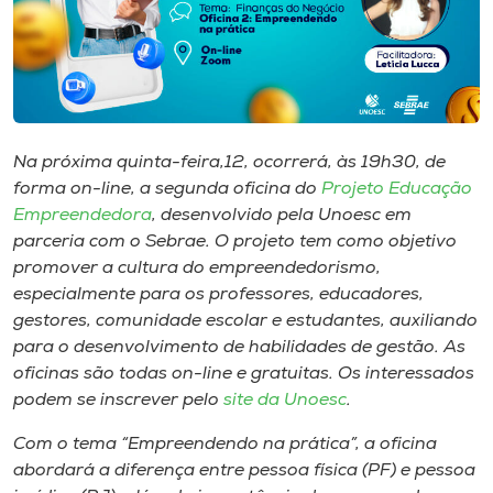
Museu
Unoesc
Store
Na próxima quinta-feira,12, ocorrerá, às 19h30, de
forma on-line, a segunda oficina do
Projeto Educação
Selecione
Empreendedora
, desenvolvido pela Unoesc em
o idioma
parceria com o Sebrae. O projeto tem como objetivo
promover a cultura do empreendedorismo,
especialmente para os professores, educadores,
gestores, comunidade escolar e estudantes, auxiliando
A+
para o desenvolvimento de habilidades de gestão. As
A-
oficinas são todas on-line e gratuitas. Os interessados
podem se inscrever pelo
site da Unoesc
.
Com o tema “Empreendendo na prática”, a oficina
abordará a diferença entre pessoa física (PF) e pessoa