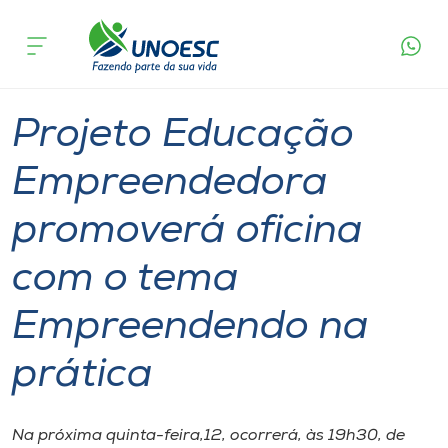
Página
O que
Projeto Educação Empreendedora promoverá
inicial
acontece
oficina com o tema Empreendendo na prática
Cursos
Graduação
Geral
Joaçaba
Onde estamos
Projeto Educação
Pesquisa
Empreendedora
promoverá oficina
Atendimento ao Estudante
com o tema
Portal de Ensino
Empreendendo na
A
prática
Unoesc
Internacionalização
Na próxima quinta-feira,12, ocorrerá, às 19h30, de