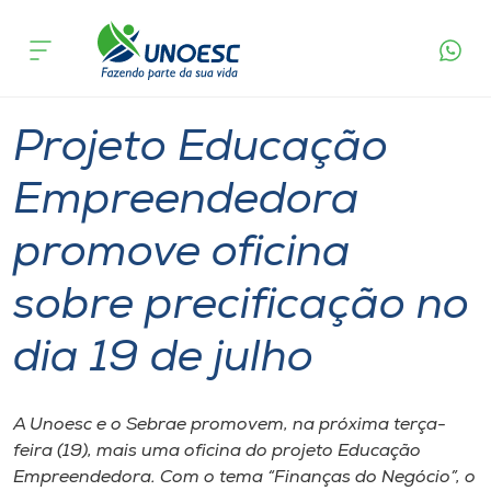
Página
O que
Projeto Educação Empreendedora promove
inicial
acontece
oficina sobre precificação no dia 19 de julho
Cursos
Graduação
Extensão
Joaçaba
Onde estamos
Projeto Educação
Pesquisa
Empreendedora
promove oficina
Atendimento ao Estudante
sobre precificação no
Portal de Ensino
dia 19 de julho
A
Unoesc
A Unoesc e o Sebrae promovem, na próxima terça-
feira (19), mais uma oficina do projeto Educação
Internacionalização
Empreendedora. Com o tema “Finanças do Negócio”, o