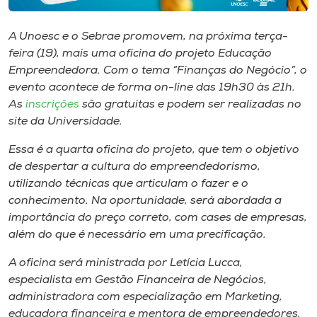
Museu
A Unoesc e o Sebrae promovem, na próxima terça-
Unoesc
feira (19), mais uma oficina do projeto Educação
Store
Empreendedora. Com o tema “Finanças do Negócio”, o
evento acontece de forma on-line das 19h30 às 21h.
As
inscrições
são gratuitas e podem ser realizadas no
site da Universidade.
Selecione
o idioma
Essa é a quarta oficina do projeto, que tem o objetivo
de despertar a cultura do empreendedorismo,
utilizando técnicas que articulam o fazer e o
conhecimento. Na oportunidade, será abordada a
A+
importância do preço correto, com cases de empresas,
A-
além do que é necessário em uma precificação.
A oficina será ministrada por Letícia Lucca,
especialista em Gestão Financeira de Negócios,
administradora com especialização em Marketing,
educadora financeira e mentora de empreendedores.