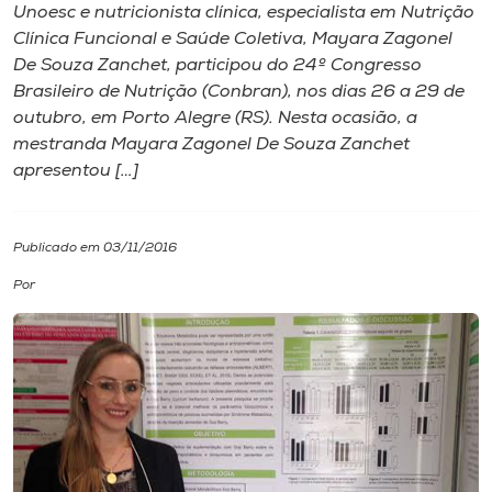
Unoesc e nutricionista clínica, especialista em Nutrição
Clínica Funcional e Saúde Coletiva, Mayara Zagonel
I.nova
De Souza Zanchet, participou do 24º Congresso
Brasileiro de Nutrição (Conbran), nos dias 26 a 29 de
Diplomados
outubro, em Porto Alegre (RS). Nesta ocasião, a
mestranda Mayara Zagonel De Souza Zanchet
apresentou […]
Cultura
CPA
Publicado em 03/11/2016
Por
Biblioteca
Editora
Rádio