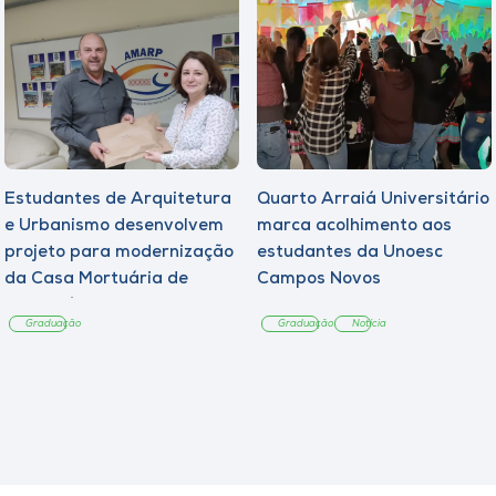
Estudantes de Arquitetura
Quarto Arraiá Universitário
e Urbanismo desenvolvem
marca acolhimento aos
projeto para modernização
estudantes da Unoesc
da Casa Mortuária de
Campos Novos
Tangará
Graduação
Graduação
Notícia