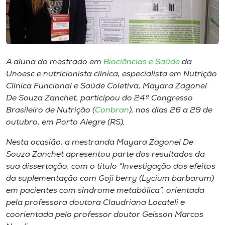
Museu
Unoesc
Store
A aluna do mestrado em
Biociências e Saúde
da
Unoesc e nutricionista clínica, especialista em Nutrição
Clínica Funcional e Saúde Coletiva, Mayara Zagonel
Selecione
De Souza Zanchet, participou do 24º Congresso
o idioma
Brasileiro de Nutrição (
Conbran
), nos dias 26 a 29 de
outubro, em Porto Alegre (RS).
Nesta ocasião, a mestranda Mayara Zagonel De
A+
Souza Zanchet apresentou parte dos resultados da
A-
sua dissertação, com o título “Investigação dos efeitos
da suplementação com
Goji berry
(
Lycium barbarum
)
em pacientes com síndrome metabólica”, orientada
pela professora doutora Claudriana Locateli e
coorientada pelo professor doutor Geisson Marcos