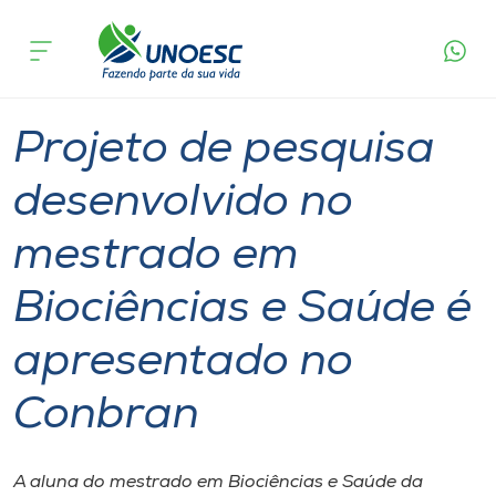
Página
O que
Projeto de pesquisa desenvolvido no mestrado
inicial
acontece
em Biociências e Saúde é apresentado no
Cursos
Conbran
Graduação
Pesquisa
Mestrado
Joaçaba
Onde estamos
Projeto de pesquisa
Pesquisa
desenvolvido no
mestrado em
Atendimento ao Estudante
Biociências e Saúde é
Portal de Ensino
apresentado no
A
Conbran
Unoesc
Internacionalização
A aluna do mestrado em Biociências e Saúde da