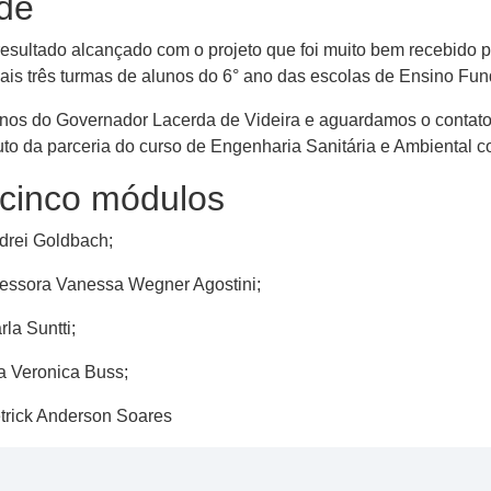
ade
resultado alcançado com o projeto que foi muito bem recebido p
ais três turmas de alunos do 6° ano das escolas de Ensino Fu
unos do Governador Lacerda de Videira e aguardamos o contato 
o da parceria do curso de Engenharia ​S​anitária e Ambiental 
 cinco módulos
ndrei Goldbach;
rofessora Vanessa Wegner Agostini;
la Suntti;
ta Veronica Buss;
etrick Anderson Soares