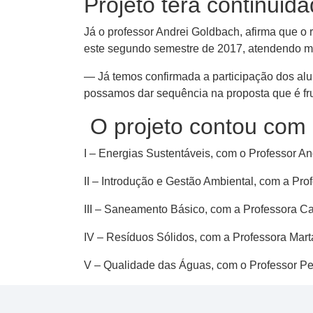
Projeto terá continuid
Já o professor Andrei Goldbach, afirma que o 
este​ segundo semestre de 2017, atendendo m
— Já temos confirmad​a​ a participação dos al
possamos dar sequência na proposta que é frut
O projeto contou com
I – Energias Sustentáveis​,​ com o Professor A
II – Introdução e Gestão Ambiental​,​ com a P
III – Saneamento Básico​,​ com a Professora Car
IV – Resíduos Sólidos​,​ com a Professora Mar
V – Qualidade das Águas​,​ com o Professor P