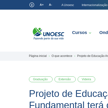
A+
A-
A Unoesc
Internacionalização
Cursos
Ond
Página inicial
O que acontece
Projeto de Educação Am
Graduação
Extensão
Videira
Projeto de Educaç
Fundamental terá 