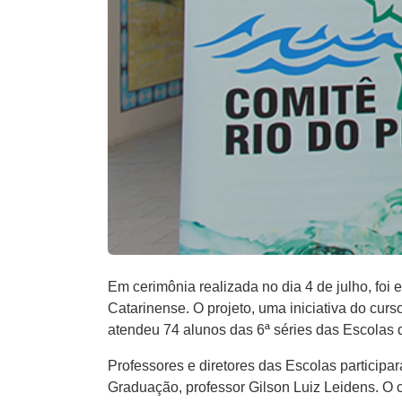
Em cerimônia realizada no dia 4 de julho, fo
Catarinense. O projeto, uma iniciativa do cur
atendeu 74 alunos da​s​ 6ª série​s​ das ​E​sco
Professores e diretores das Escolas participar
Graduação​,​ professor Gilson Luiz Leidens​. O 