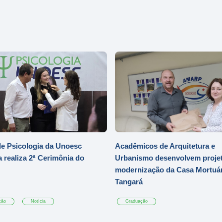
e Psicologia da Unoesc
Acadêmicos de Arquitetura e
 realiza 2ª Cerimônia do
Urbanismo desenvolvem projet
modernização da Casa Mortuár
Tangará
ção
Notícia
Graduação