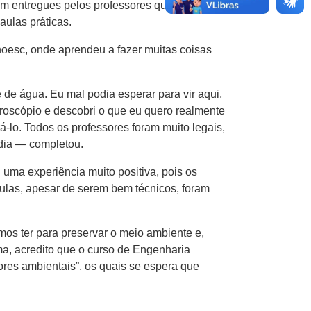
am entregues pelos professores que
aulas práticas.
Unoesc, onde aprendeu a fazer muitas coisas
 de água​. Eu mal podia esperar para vir aqui​,
microscópio e descobri o que eu quero realmente
ará-lo. Todos os professores foram muito legais,
ia​ ​— completou.
uma experiência muito positiva,​ pois​ os
s​,​ apesar de serem bem técnicos​,​ foram
mos ter para preservar o meio ambiente e,
a​,​ acredito que o ​c​urso de Engenharia
itores ambientais”, os quais se espera que