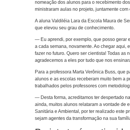
nomeação dos alunos para o recebimento dos 
ministraram aulas no projeto​,​ juntamente com 
A aluna Valdiléia Lara da Escola Maura de Sen
que elevou seu grau de conhecimento.
— Eu aprendi, por exemplo, que posso gerar ener
a cada semana,​ novamente. ​Ao cheg​ar aqui​,​
fazer ​no futuro. Quero ser cientista​!​ Todas a
agradecemos a eles por tudo que nos ensinaram
Para a professora Marta Verônica Buss​,​ que p
alunos e as escolas receberam muito bem a pr
trabalhados pelos professores com metodologia
— Desta forma​,​ acreditamos ter despertado n
ainda​,​ muitos alunos relataram a vontade de es
Sanitária e Ambiental​,​ por ter realizado este
sejam agentes da transformação na sua famíli