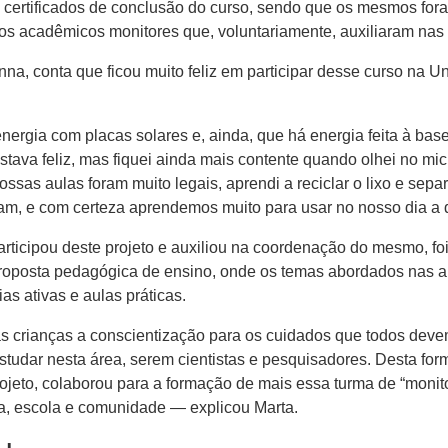
certificados de conclusão do curso, sendo que os mesmos for
os acadêmicos monitores que​,​ voluntariamente​,​ auxiliaram nas 
na, conta que ficou muito feliz em participar desse curso na 
gia com placas solares e, ainda​,​ ​que ​​há ​energia feita à base
​ estava​ feliz, mas fiquei ainda mais contente quando olhei no 
s nossas aulas foram muito legais, aprendi a reciclar o lixo e sep
,​ e​ com certeza aprendemos muito para usar no nosso dia a d
articipou deste projeto e auxiliou na coordenação do mesmo, foi 
oposta pedagógica de ensino, onde os temas abordados nas aula
s ativas e aulas práticas.
as crianças a conscientização para os cuidados que todos deve
tudar nesta área, ser​em​ cientista​s​ e pesquisador​es. Desta form
 projeto​,​ colaborou para a formação de​ mais essa turma de “mon
a, escola e comunidade — explicou Marta.