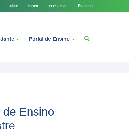
Português
Rádio
Museu
Unoesc Store
udante
Portal de Ensino
 de Ensino
tre