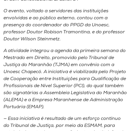
Museu
O evento, voltado a servidores das instituições
envolvidas e ao público externo, contou com a
Unoesc
presença do coordenador do PPGD da Unoesc,
Store
professor Doutor Robison Tramontina, e do professor
Doutor Wilson Steinmetz.
A atividade integrou a agenda da primeira semana do
Selecione
Mestrado em Direito, promovido pelo Tribunal de
o idioma
Justiça do Maranhão (TJMA) em convênio com a
Unoesc Chapecó. A iniciativa é viabilizada pelo Projeto
de Cooperação entre Instituições para Qualificação de
Profissionais de Nível Superior (PCI), do qual também
A+
são signatárias a Assembleia Legislativa do Maranhão
A-
(ALEMA) e a Empresa Maranhense de Administração
Portuária (EMAP).
— Essa iniciativa é resultado de um esforço contínuo
do Tribunal de Justiça, por meio da ESMAM, para