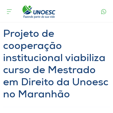
Página
O que
Projeto de cooperação institucional viabiliza
inicial
acontece
curso de Mestrado em Direito da Unoesc no
Cursos
Maranhão
Notícia
Mestrado
Doutorado
Onde estamos
Projeto de
Pesquisa
cooperação
institucional viabiliza
Atendimento ao Estudante
curso de Mestrado
Portal de Ensino
em Direito da Unoesc
A
no Maranhão
Unoesc
Internacionalização