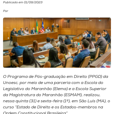
Publicado em 01/09/2023
I.nova
Por
Diplomados
Cultura
CPA
Biblioteca
O Programa de Pós-graduação em Direito (PPGD) da
Unoesc, por meio de uma parceria com a Escola do
Editora
Legislativo do Maranhão (Elema) e a Escola Superior
da Magistratura do Maranhão (ESMAM), realizou,
Rádio
nessa quinta (31) e sexta-feira (1º), em São Luís (MA), o
curso “Estado de Direito e os Estados-membros na
Ordem Constitucional Brasileira”.