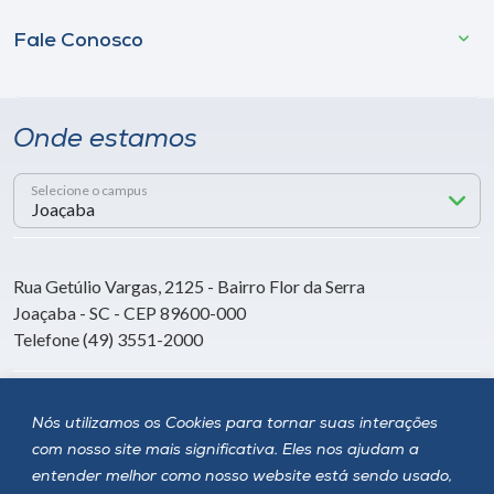
Fale Conosco
Onde estamos
Selecione o campus
Rua Getúlio Vargas, 2125 - Bairro Flor da Serra
Joaçaba - SC - CEP 89600-000
Telefone (49) 3551-2000
Siga a Unoesc
Nós utilizamos os Cookies para tornar suas interações
com nosso site mais significativa. Eles nos ajudam a
entender melhor como nosso website está sendo usado,