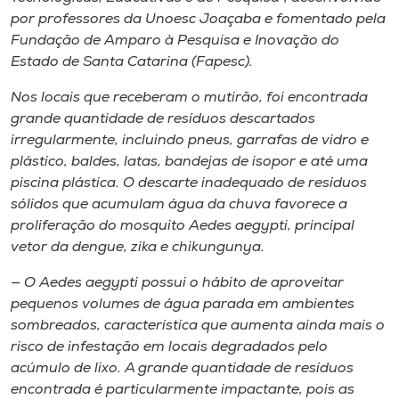
Museu
por professores da Unoesc Joaçaba e fomentado pela
Fundação de Amparo à Pesquisa e Inovação do
Unoesc
Estado de Santa Catarina (Fapesc).
Store
Nos locais que receberam o mutirão, foi encontrada
grande quantidade de resíduos descartados
irregularmente, incluindo pneus, garrafas de vidro e
plástico, baldes, latas, bandejas de isopor e até uma
Selecione
piscina plástica. O descarte inadequado de resíduos
o idioma
sólidos que acumulam água da chuva favorece a
proliferação do mosquito
Aedes aegypti
, principal
vetor da dengue, zika e chikungunya.
A+
— O
Aedes aegypti
possui o hábito de aproveitar
A-
pequenos volumes de água parada em ambientes
sombreados, característica que aumenta ainda mais o
risco de infestação em locais degradados pelo
acúmulo de lixo. A grande quantidade de resíduos
encontrada é particularmente impactante, pois as