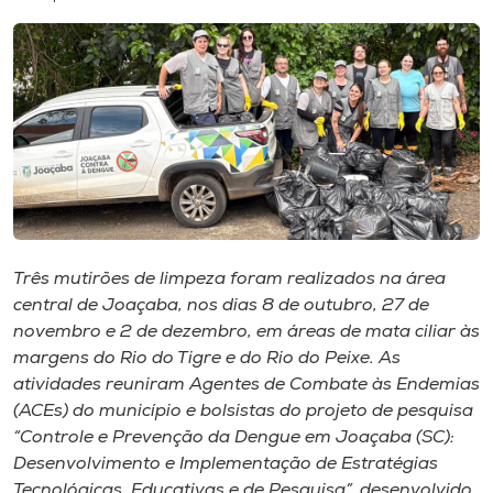
I.nova
Diplomados
Cultura
CPA
Três mutirões de limpeza foram realizados na área
central de Joaçaba, nos dias 8 de outubro, 27 de
Biblioteca
novembro e 2 de dezembro, em áreas de mata ciliar às
margens do Rio do Tigre e do Rio do Peixe. As
Editora
atividades reuniram Agentes de Combate às Endemias
(ACEs) do município e bolsistas do projeto de pesquisa
“Controle e Prevenção da Dengue em Joaçaba (SC):
Rádio
Desenvolvimento e Implementação de Estratégias
Tecnológicas, Educativas e de Pesquisa”, desenvolvido