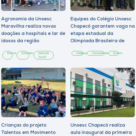
Agronomia da Unoesc
Equipes do Colégio Unoesc
Maravilha realiza novas
Chapecó garantem vaga na
doações a hospitais e lar de
etapa estadual da
idosos da região
Olimpíada Brasileira de
Robótica
Notícia
Extensão
Inserção
Colégios
Comunidade
Evento
Social
Crianças do projeto
Unoesc Chapecó realiza
Talentos em Movimento
aula inaugural da primeira