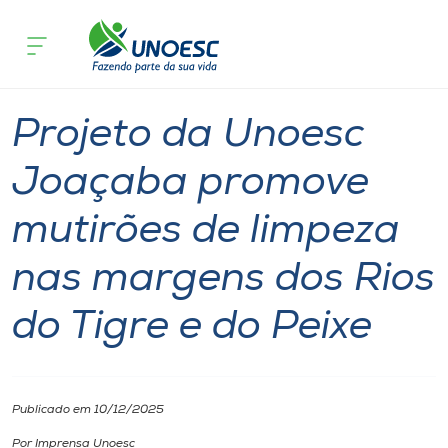
Página inicial
O que acontece
Projeto da Unoesc Joaçaba promove mu
Cursos
Comunidade
Notícia
Pesquisa
Joaçaba
Onde estamos
Projeto da Unoesc
Pesquisa
Joaçaba promove
mutirões de limpeza
Atendimento ao Estudante
nas margens dos Rios
Portal de Ensino
do Tigre e do Peixe
A
Unoesc
Publicado em 10/12/2025
Internacionalização
Por Imprensa Unoesc