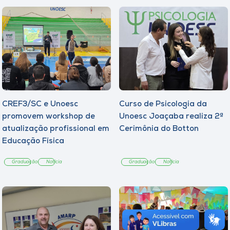
CREF3/SC e Unoesc
Curso de Psicologia da
promovem workshop de
Unoesc Joaçaba realiza 2ª
atualização profissional em
Cerimônia do Botton
Educação Física
Graduação
Notícia
Graduação
Notícia