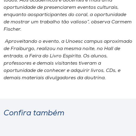
todos. Aos acadêmicos e docentes é mais uma
Museu
oportunidade de presenciarem eventos culturais,
enquanto aosparticipantes do coral, a oportunidade
Unoesc
de mostrar um trabalho tão valioso”, observa Carmem
Store
Fischer.
Aproveitando o evento, a Unoesc campus aproximado
de Fraiburgo, realizou na mesma noite, no Hall de
entrada, a Feira do Livro Espírita. Os alunos,
Selecione
o idioma
professores e demais visitantes tiveram a
oportunidade de conhecer e adquirir livros, CDs, e
demais materiais divulgadores da doutrina.
A+
A-
Confira também