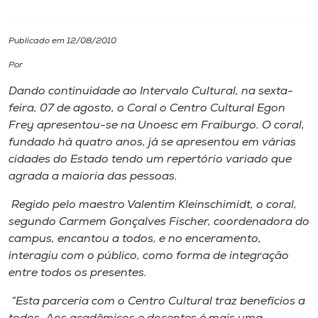
I.nova
Publicado em 12/08/2010
Por
Diplomados
Dando continuidade ao Intervalo Cultural, na sexta-
feira, 07 de agosto, o Coral o Centro Cultural Egon
Cultura
Frey apresentou-se na Unoesc em Fraiburgo. O coral,
fundado há quatro anos, já se apresentou em várias
CPA
cidades do Estado tendo um repertório variado que
agrada a maioria das pessoas.
Biblioteca
Regido pelo maestro Valentim Kleinschimidt, o coral,
segundo Carmem Gonçalves Fischer, coordenadora do
campus, encantou a todos, e no enceramento,
Editora
interagiu com o público, como forma de integração
entre todos os presentes.
Rádio
“Esta parceria com o Centro Cultural traz benefícios a