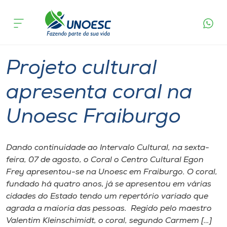
Página
O que
Projeto cultural apresenta coral na
inicial
acontece
Unoesc Fraiburgo
Cursos
Graduação
Onde estamos
Projeto cultural
Pesquisa
apresenta coral na
Unoesc Fraiburgo
Atendimento ao Estudante
Portal de Ensino
Dando continuidade ao Intervalo Cultural, na sexta-
feira, 07 de agosto, o Coral o Centro Cultural Egon
Frey apresentou-se na Unoesc em Fraiburgo. O coral,
A
fundado há quatro anos, já se apresentou em várias
Unoesc
cidades do Estado tendo um repertório variado que
agrada a maioria das pessoas. Regido pelo maestro
Internacionalização
Valentim Kleinschimidt, o coral, segundo Carmem […]