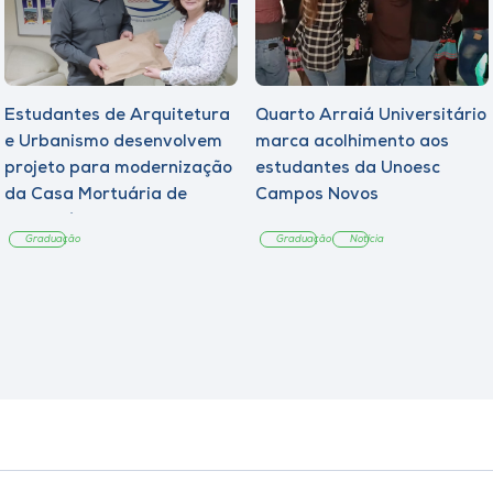
Estudantes de Arquitetura
Quarto Arraiá Universitário
e Urbanismo desenvolvem
marca acolhimento aos
projeto para modernização
estudantes da Unoesc
da Casa Mortuária de
Campos Novos
Tangará
Graduação
Graduação
Notícia