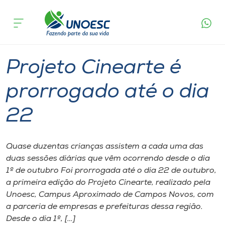
Página
O que
Projeto Cinearte é prorrogado até o
inicial
acontece
dia 22
Cursos
Graduação
Campos Novos
Onde estamos
Projeto Cinearte é
Pesquisa
prorrogado até o dia
22
Atendimento ao Estudante
Portal de Ensino
Quase duzentas crianças assistem a cada uma das
duas sessões diárias que vêm ocorrendo desde o dia
1º de outubro Foi prorrogada até o dia 22 de outubro,
A
a primeira edição do Projeto Cinearte, realizado pela
Unoesc
Unoesc, Campus Aproximado de Campos Novos, com
a parceria de empresas e prefeituras dessa região.
Internacionalização
Desde o dia 1º, […]