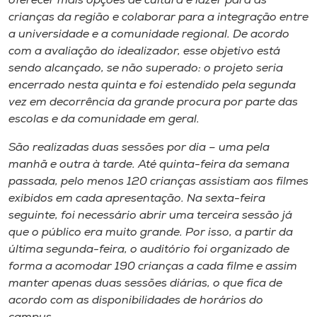
oferecer mais opções de cultura e lazer para as
Museu
crianças da região e colaborar para a integração entre
a universidade e a comunidade regional. De acordo
Unoesc
com a avaliação do idealizador, esse objetivo está
Store
sendo alcançado, se não superado: o projeto seria
encerrado nesta quinta e foi estendido pela segunda
vez em decorrência da grande procura por parte das
escolas e da comunidade em geral.
Selecione
o idioma
São realizadas duas sessões por dia – uma pela
manhã e outra à tarde. Até quinta-feira da semana
passada, pelo menos 120 crianças assistiam aos filmes
exibidos em cada apresentação. Na sexta-feira
A+
seguinte, foi necessário abrir uma terceira sessão já
A-
que o público era muito grande. Por isso, a partir da
última segunda-feira, o auditório foi organizado de
forma a acomodar 190 crianças a cada filme e assim
manter apenas duas sessões diárias, o que fica de
acordo com as disponibilidades de horários do