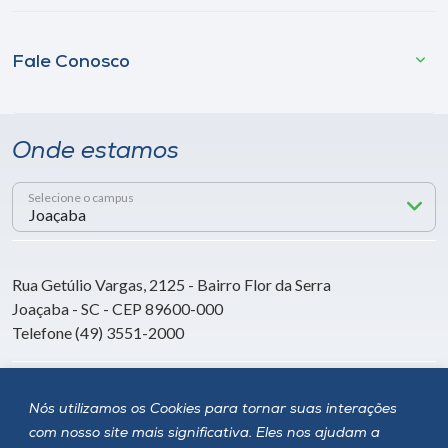
Fale Conosco
Onde estamos
Selecione o campus
Rua Getúlio Vargas, 2125 - Bairro Flor da Serra
Joaçaba - SC - CEP 89600-000
Telefone (49) 3551-2000
Siga a Unoesc
Nós utilizamos os Cookies para tornar suas interações
com nosso site mais significativa. Eles nos ajudam a