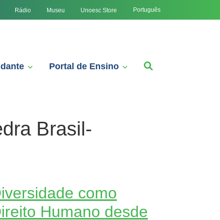
Português
Rádio
Museu
Unoesc Store
udante
Portal de Ensino
dra Brasil-
iversidade como
ireito Humano desde