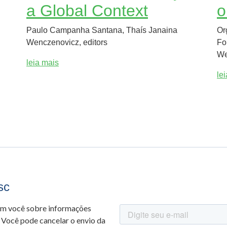
a Global Context
o
Paulo Campanha Santana, Thaís Janaina
Or
Wenczenovicz, editors
Fo
We
leia mais
le
sc
om você sobre informações
 Você pode cancelar o envio da