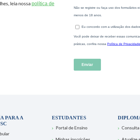
hes, leia nossa
política de
A PARA A
ESTUDANTES
DIPLOM
SC
Portal de Ensino
Consulta
bular
Minhas inscrições
Atualize