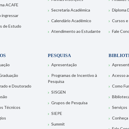
ema ACAFE
Secretaria Acadêmica
Diploma D
 ingressar
Calendário Acadêmico
Cursos e
s de Estudo
Atendimento ao Estudante
Fale Con
OS
PESQUISA
BIBLIO
uação
Apresentação
Apresen
Graduação
Programas de Incentivo à
Acesso a
Pesquisa
rado e Doutorado
Como Fu
SISGEN
nsão
Bibliotec
Grupos de Pesquisa
os Técnicos
Serviços
SIEPE
gios
Conheça 
Summit
Fale Con