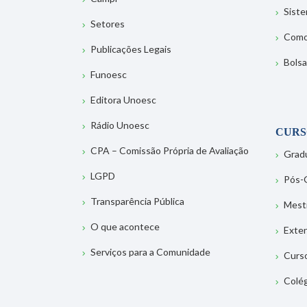
Sist
Setores
Como
Publicações Legais
Bolsa
Funoesc
Editora Unoesc
Rádio Unoesc
CURS
CPA – Comissão Própria de Avaliação
Grad
LGPD
Pós-
Transparência Pública
Mest
O que acontece
Exte
Serviços para a Comunidade
Curs
Colé