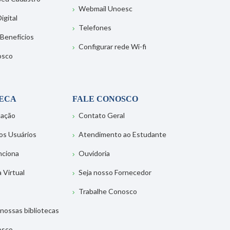
Webmail Unoesc
igital
Telefones
 Benefícios
Configurar rede Wi-fi
osco
TECA
FALE CONOSCO
tação
Contato Geral
os Usuários
Atendimento ao Estudante
nciona
Ouvidoria
a Virtual
Seja nosso Fornecedor
Trabalhe Conosco
nossas bibliotecas
osco