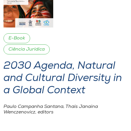
I.nova
Diplomados
E-Book
Cultura
Ciência Jurídica
2030 Agenda, Natural
CPA
and Cultural Diversity in
Biblioteca
a Global Context
Editora
Paulo Campanha Santana, Thaís Janaina
Wenczenovicz, editors
Rádio