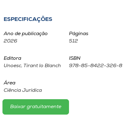
Museu
ESPECIFICAÇÕES
Unoesc
Store
Ano de publicação
Páginas
2026
512
Editora
ISBN
Selecione
o idioma
Unoesc, Tirant lo Blanch
978-85-8422-326-8
Área
Ciência Jurídica
A+
A-
Baixar gratuitamente