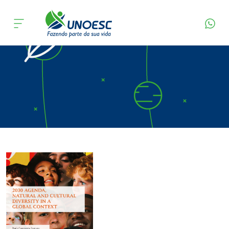
Página Inicial
Editora
Apresentação
Cursos
Onde estamos
Pesquisa
Atendimento ao Estudante
Portal de Ensino
A
Unoesc
Internacionalização