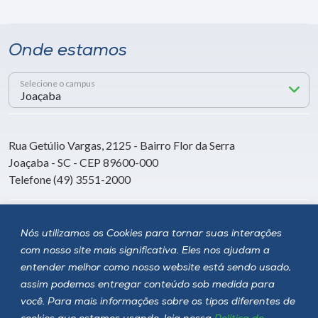
Onde estamos
Selecione o campus
Rua Getúlio Vargas, 2125 - Bairro Flor da Serra
Joaçaba - SC - CEP 89600-000
Telefone (49) 3551-2000
Siga a Unoesc
Nós utilizamos os Cookies para tornar suas interações
com nosso site mais significativa. Eles nos ajudam a
entender melhor como nosso website está sendo usado,
assim podemos entregar conteúdo sob medida para
você. Para mais informações sobre os tipos diferentes de