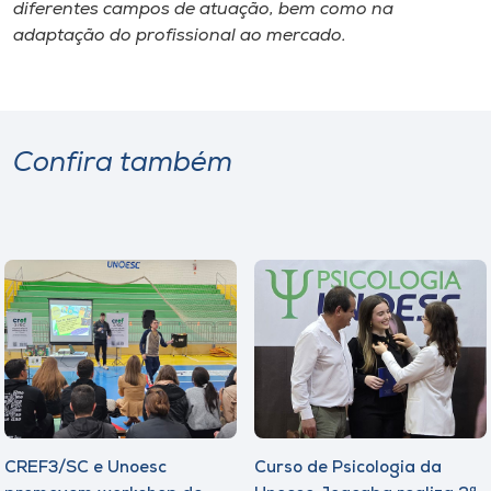
Museu
diferentes campos de atuação, bem como na
adaptação do profissional ao mercado.
Unoesc
Store
Confira também
Selecione
o idioma
A+
A-
CREF3/SC e Unoesc
Curso de Psicologia da