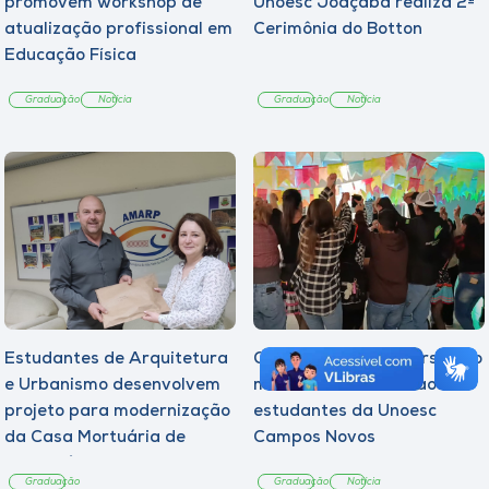
promovem workshop de
Unoesc Joaçaba realiza 2ª
atualização profissional em
Cerimônia do Botton
Educação Física
Graduação
Notícia
Graduação
Notícia
Estudantes de Arquitetura
Quarto Arraiá Universitário
e Urbanismo desenvolvem
marca acolhimento aos
projeto para modernização
estudantes da Unoesc
da Casa Mortuária de
Campos Novos
Tangará
Graduação
Graduação
Notícia