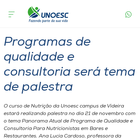
Página
O que
Programas de qualidade e consultoria será
inicial
acontece
tema de palestra
Cursos
Graduação
Videira
Onde estamos
Programas de
Pesquisa
qualidade e
consultoria será tema
Atendimento ao Estudante
de palestra
Portal de Ensino
O curso de Nutrição da Unoesc campus de Videira
A
estará realizando palestra no dia 21 de novembro com
Unoesc
o tema Panorama Atual de Programa de Qualidade e
Consultoria Para Nutricionistas em Bares e
Internacionalização
Restaurantes. Ana Lucia Cardoso, professora da