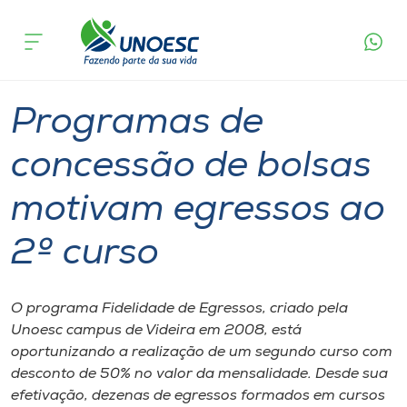
Página
O que
Programas de concessão de bolsas motivam
inicial
acontece
egressos ao 2º curso
Cursos
Graduação
Videira
Onde estamos
Programas de
Pesquisa
concessão de bolsas
motivam egressos ao
Atendimento ao Estudante
2º curso
Portal de Ensino
O programa Fidelidade de Egressos, criado pela
A
Unoesc campus de Videira em 2008, está
Unoesc
oportunizando a realização de um segundo curso com
desconto de 50% no valor da mensalidade. Desde sua
Internacionalização
efetivação, dezenas de egressos formados em cursos