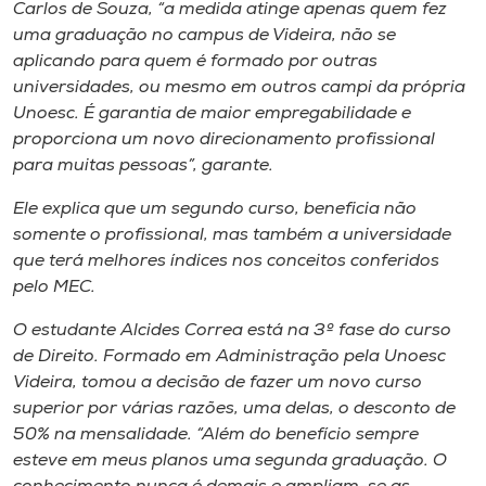
Museu
Carlos de Souza, “a medida atinge apenas quem fez
uma graduação no campus de Videira, não se
aplicando para quem é formado por outras
Unoesc
universidades, ou mesmo em outros campi da própria
Store
Unoesc. É garantia de maior empregabilidade e
proporciona um novo direcionamento profissional
para muitas pessoas”, garante.
Selecione
Ele explica que um segundo curso, beneficia não
o idioma
somente o profissional, mas também a universidade
que terá melhores índices nos conceitos conferidos
pelo MEC.
A+
O estudante Alcides Correa está na 3º fase do curso
A-
de Direito. Formado em Administração pela Unoesc
Videira, tomou a decisão de fazer um novo curso
superior por várias razões, uma delas, o desconto de
50% na mensalidade. “Além do benefício sempre
esteve em meus planos uma segunda graduação. O