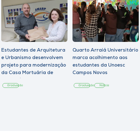
Estudantes de Arquitetura
Quarto Arraiá Universitário
e Urbanismo desenvolvem
marca acolhimento aos
projeto para modernização
estudantes da Unoesc
da Casa Mortuária de
Campos Novos
Tangará
Graduação
Graduação
Notícia