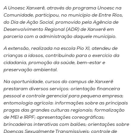
Museu
A Unoesc Xanxerê, através do programa Unoesc na
Comunidade, participou, no município de Entre Rios,
Unoesc
do Dia de Ação Social, promovido pela Agência de
Store
Desenvolvimento Regional (ADR) de Xanxerê em
parceria com a administração daquele município.
A extensão, realizada na escola Pio XI, atendeu de
crianças a idosos, contribuindo para o exercício da
Selecione
o idioma
cidadania, promoção da saúde, bem-estar e
preservação ambiental.
Na oportunidade, cursos do
campus
de Xanxerê
A+
prestaram diversos serviços: orientação financeira
A-
pessoal e controle gerencial para pequena empresa;
entomologia agrícola: informações sobre as principais
pragas das grandes culturas regionais; formalização
de MEI e IRPF; apresentações coreográficas;
brincadeiras interativas com balões; orientações sobre
Doenças Sexualmente Transmissíveis; controle de