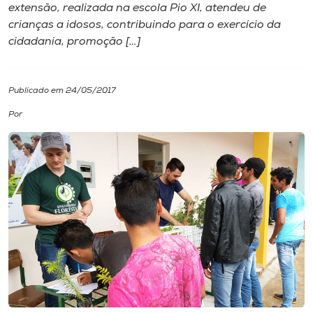
extensão, realizada na escola Pio XI, atendeu de
crianças a idosos, contribuindo para o exercício da
I.nova
cidadania, promoção […]
Diplomados
Publicado em 24/05/2017
Cultura
Por
CPA
Biblioteca
Editora
Rádio