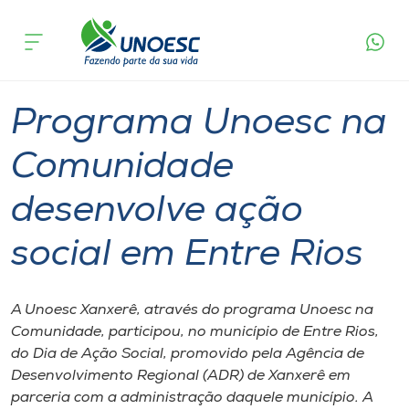
Página
O que
Programa Unoesc na Comunidade desenvolve
inicial
acontece
ação social em Entre Rios
Cursos
Graduação
Extensão
Xanxerê
Onde estamos
Programa Unoesc na
Pesquisa
Comunidade
desenvolve ação
Atendimento ao Estudante
social em Entre Rios
Portal de Ensino
A Unoesc Xanxerê, através do programa Unoesc na
A
Comunidade, participou, no município de Entre Rios,
Unoesc
do Dia de Ação Social, promovido pela Agência de
Desenvolvimento Regional (ADR) de Xanxerê em
Internacionalização
parceria com a administração daquele município. A