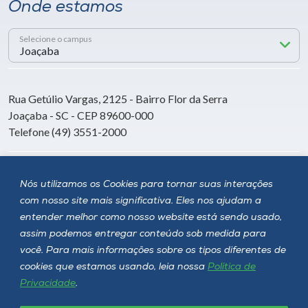
Onde estamos
Selecione o campus
Rua Getúlio Vargas, 2125 - Bairro Flor da Serra
Joaçaba - SC - CEP 89600-000
Telefone (49) 3551-2000
Siga a Unoesc
Nós utilizamos os Cookies para tornar suas interações
com nosso site mais significativa. Eles nos ajudam a
entender melhor como nosso website está sendo usado,
assim podemos entregar conteúdo sob medida para
você. Para mais informações sobre os tipos diferentes de
cookies que estamos usando, leia nossa
Política de
Privacidade
.