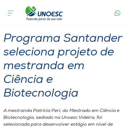
Página
O que
Programa Santander seleciona projeto de
inicial
acontece
mestranda em Ciência e Biotecnologia
Cursos
Graduação
Mestrado
Videira
Onde estamos
Programa Santander
Pesquisa
seleciona projeto de
mestranda em
Atendimento ao Estudante
Ciência e
Portal de Ensino
Biotecnologia
A
Unoesc
A mestranda Patrícia Peri, do Mestrado em Ciência e
Biotecnologia, sediado na Unoesc Videira, foi
Internacionalização
selecionada para desenvolver estágio em nível de