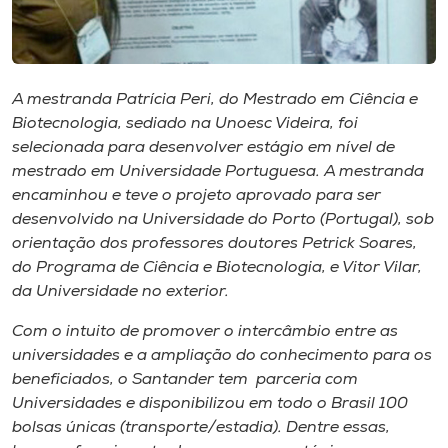
Museu
Unoesc
Store
A mestranda Patrícia Peri, do Mestrado em Ciência e
Biotecnologia, sediado na Unoesc Videira, foi
selecionada para desenvolver estágio em nível de
mestrado em Universidade Portuguesa. A mestranda
Selecione
encaminhou e teve o projeto aprovado para ser
o idioma
desenvolvido na Universidade do Porto (Portugal), sob
orientação dos professores doutores Petrick Soares,
do Programa de Ciência e Biotecnologia, e Vitor Vilar,
da Universidade no exterior.
A+
A-
Com o intuito de promover o interc​â​mbio entre as
universidades e a ampliação do conhecimento para os
beneficiados​, o Santander tem parceria com
Universidades e disponibilizou em todo o Brasil 100
bolsas únicas (transporte/estadia). Dentre essas,