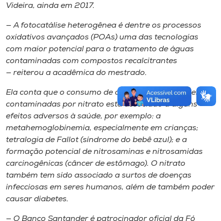
Videira, ainda em 2017.
​— ​A fotocatálise heterogênea é dentre os processos
oxidativos avançados (POAs) uma das tecnologias
com maior potencial para o tratamento de águas
contaminadas com compostos recalcitrantes ​​
— reiterou​ a acadêmica​ do mestrado.
Ela conta que o consumo de águas de abastecimento
contaminadas por nitrato está associado a alguns
efeitos adversos à saúde, por exemplo: a
metahemoglobinemia, especialmente em crianças​;​
tetralogia de Fallot (síndrome do bebê azul)​;​ e a
formação potencial de nitrosaminas e nitrosamidas
carcinogênicas (câncer de estômago). O nitrato
também tem sido associado a surtos de doenças
infecciosas em seres humanos, além de também poder
causar diabetes.
— O Banco Santander é patrocinador oficial da Fó​