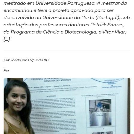
mestrado em Universidade Portuguesa. A mestranda
encaminhou e teve o projeto aprovado para ser
I.nova
desenvolvido na Universidade do Porto (Portugal), sob
orientação dos professores doutores Petrick Soares,
Diplomados
do Programa de Ciência e Biotecnologia, e Vitor Vilar,
[…]
Cultura
Publicado em 07/12/2016
CPA
Por
Biblioteca
Editora
Rádio