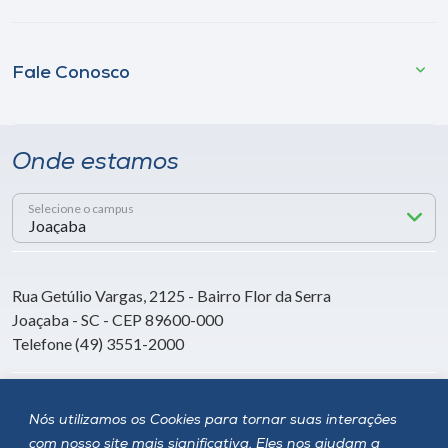
Fale Conosco
Onde estamos
Selecione o campus
Rua Getúlio Vargas, 2125 - Bairro Flor da Serra
Joaçaba - SC - CEP 89600-000
Telefone (49) 3551-2000
Siga a Unoesc
Nós utilizamos os Cookies para tornar suas interações
com nosso site mais significativa. Eles nos ajudam a