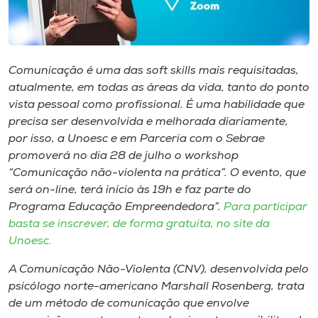
Museu
Unoesc
Store
Comunicação é uma das soft skills mais requisitadas,
atualmente, em todas as áreas da vida, tanto do ponto
vista pessoal como profissional. É uma habilidade que
precisa ser desenvolvida e melhorada diariamente,
Selecione
por isso, a Unoesc e em Parceria com o Sebrae
o idioma
promoverá no dia 28 de julho o workshop
“Comunicação não-violenta na prática”. O evento, que
será on-line, terá início às 19h e faz parte do
Programa Educação Empreendedora”.
Para participar
A+
basta se inscrever, de forma gratuita, no site da
A-
Unoesc.
A Comunicação Não-Violenta (CNV), desenvolvida pelo
psicólogo norte-americano Marshall Rosenberg, trata
de um método de comunicação que envolve