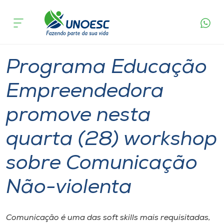
Página
O que
Programa Educação Empreendedora promove
inicial
acontece
nesta quarta (28) workshop sobre Comunicação
Cursos
Não-violenta
Graduação
Notícia de evento
Onde estamos
Programa Educação
Pesquisa
Empreendedora
promove nesta
Atendimento ao Estudante
quarta (28) workshop
Portal de Ensino
sobre Comunicação
A
Não-violenta
Unoesc
Internacionalização
Comunicação é uma das soft skills mais requisitadas,