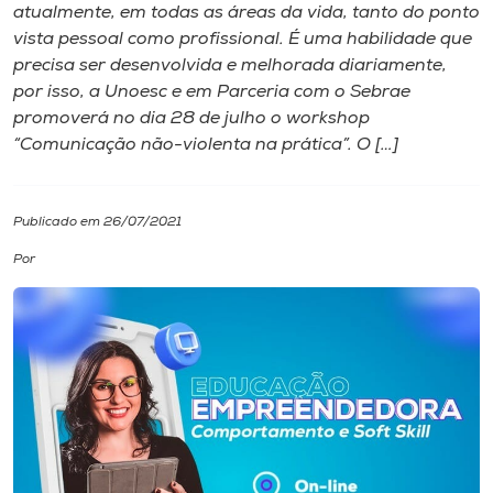
atualmente, em todas as áreas da vida, tanto do ponto
vista pessoal como profissional. É uma habilidade que
I.nova
precisa ser desenvolvida e melhorada diariamente,
por isso, a Unoesc e em Parceria com o Sebrae
Diplomados
promoverá no dia 28 de julho o workshop
“Comunicação não-violenta na prática”. O […]
Cultura
Publicado em 26/07/2021
CPA
Por
Biblioteca
Editora
Rádio