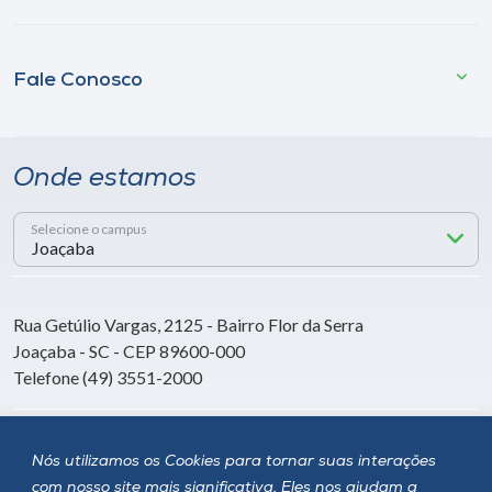
Fale Conosco
Onde estamos
Selecione o campus
Rua Getúlio Vargas, 2125 - Bairro Flor da Serra
Joaçaba - SC - CEP 89600-000
Telefone (49) 3551-2000
Siga a Unoesc
Nós utilizamos os Cookies para tornar suas interações
com nosso site mais significativa. Eles nos ajudam a