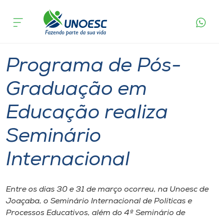
Página
O que
Programa de Pós-Graduação em Educação
inicial
acontece
realiza Seminário Internacional
Cursos
Seminário
Graduação
Joaçaba
Onde estamos
Programa de Pós-
Pesquisa
Graduação em
Educação realiza
Atendimento ao Estudante
Seminário
Portal de Ensino
Internacional
A
Unoesc
Entre os dias 30 e 31 de março ocorreu, na Unoesc de
Joaçaba, o Seminário Internacional de Políticas e
Internacionalização
Processos Educativos, além do 4º Seminário de