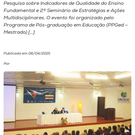
Pesquisa sobre Indicadores de Qualidade do Ensino
Fundamental e 2º Seminário de Estratégias e Ações
I.nova
Multidisciplinares. O evento foi organizado pelo
Programa de Pós-graduação em Educação (PPGed –
Diplomados
Mestrado) […]
Cultura
Publicado em 06/04/2015
Por
CPA
Biblioteca
Editora
Rádio