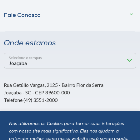
Fale Conosco
Onde estamos
Selecione o campus
Rua Getúlio Vargas, 2125 - Bairro Flor da Serra
Joaçaba - SC - CEP 89600-000
Telefone (49) 3551-2000
Siga a Unoesc
Nós utilizamos os Cookies para tornar suas interações
com nosso site mais significativa. Eles nos ajudam a
entender melhor como nosso website está sendo usado,