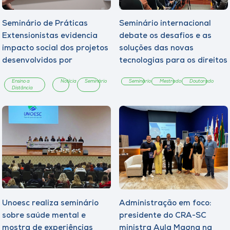
Seminário de Práticas
Seminário internacional
Extensionistas evidencia
debate os desafios e as
impacto social dos projetos
soluções das novas
desenvolvidos por
tecnologias para os direitos
estudantes da Unoesc On-
fundamentais
Ensino a
Notícia
Seminário
Seminário
Mestrado
Doutorado
line
Distância
Unoesc realiza seminário
Administração em foco:
sobre saúde mental e
presidente do CRA-SC
mostra de experiências
ministra Aula Magna na