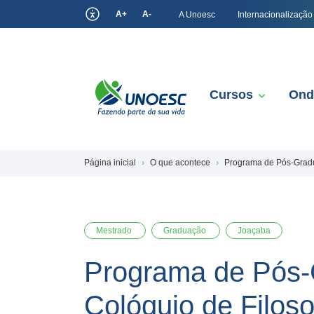
A+
A-
A Unoesc
Internacionalização
Cursos
Ond
Página inicial
O que acontece
Programa de Pós-Gradu
Mestrado
Graduação
Joaçaba
Programa de Pós
Colóquio de Filos