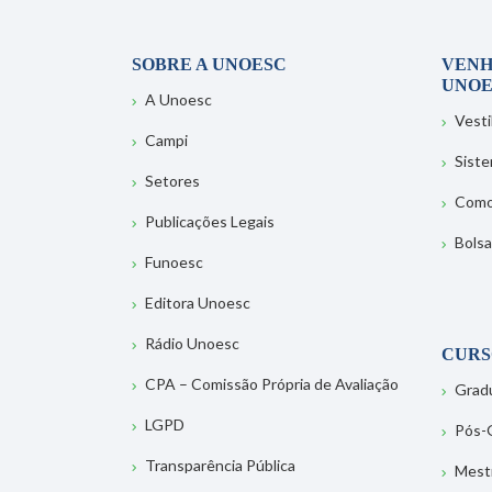
SOBRE A UNOESC
VENH
UNOE
A Unoesc
Vesti
Campi
Sist
Setores
Como
Publicações Legais
Bolsa
Funoesc
Editora Unoesc
Rádio Unoesc
CURS
CPA – Comissão Própria de Avaliação
Grad
LGPD
Pós-
Transparência Pública
Mest