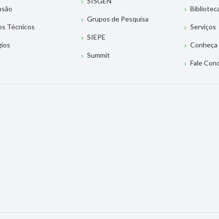
SISGEN
nsão
Bibliotec
Grupos de Pesquisa
os Técnicos
Serviços
SIEPE
gios
Conheça 
Summit
Fale Con