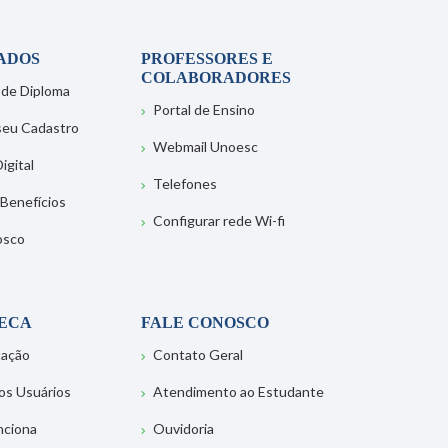
ADOS
PROFESSORES E
COLABORADORES
 de Diploma
Portal de Ensino
 seu Cadastro
Webmail Unoesc
igital
Telefones
 Benefícios
Configurar rede Wi-fi
osco
TECA
FALE CONOSCO
tação
Contato Geral
os Usuários
Atendimento ao Estudante
nciona
Ouvidoria