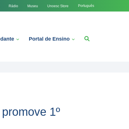
Português
Rádio
Museu
Unoesc Store
udante
Portal de Ensino
 promove 1º