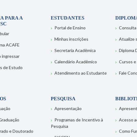
A PARA A
ESTUDANTES
DIPLOM
SC
Portal de Ensino
Consulta
bular
Minhas inscrições
Atualize
ema ACAFE
Secretaria Acadêmica
Diploma D
 ingressar
Calendário Acadêmico
Cursos e
s de Estudo
Atendimento ao Estudante
Fale Con
OS
PESQUISA
BIBLIO
uação
Apresentação
Apresen
Graduação
Programas de Incentivo à
Acesso a
Pesquisa
rado e Doutorado
Como Fu