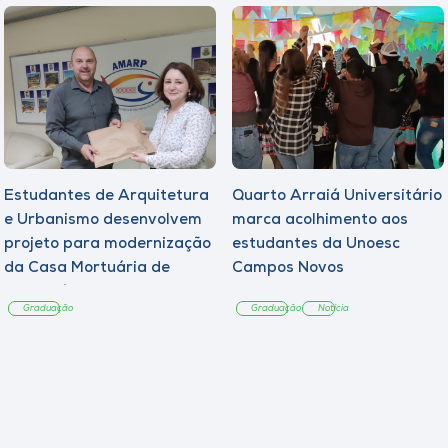
Estudantes de Arquitetura
Quarto Arraiá Universitário
e Urbanismo desenvolvem
marca acolhimento aos
projeto para modernização
estudantes da Unoesc
da Casa Mortuária de
Campos Novos
Tangará
Graduação
Graduação
Notícia