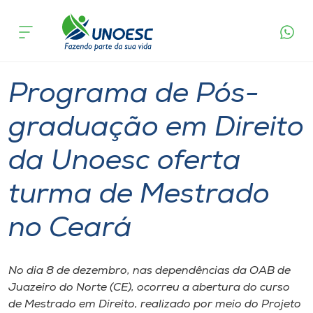
Página
O que
Programa de Pós-graduação em Direito da
inicial
acontece
Unoesc oferta turma de Mestrado no Ceará
Cursos
Graduação
Mestrado
Chapecó
Onde estamos
Programa de Pós-
Pesquisa
graduação em Direito
da Unoesc oferta
Atendimento ao Estudante
turma de Mestrado
Portal de Ensino
no Ceará
A
Unoesc
No dia 8 de dezembro, nas dependências da OAB de
Juazeiro do Norte (CE), ocorreu a abertura do curso
Internacionalização
de Mestrado em Direito, realizado por meio do Projeto