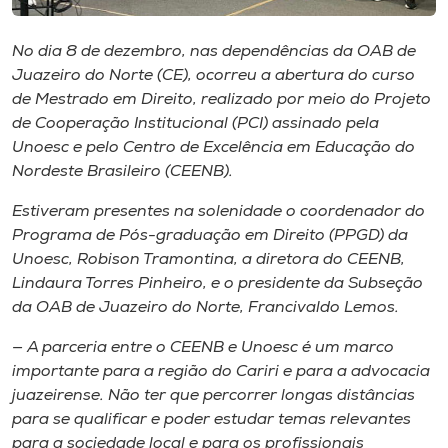
Museu
No dia 8 de dezembro, nas dependências da OAB de
Unoesc
Juazeiro do Norte (CE), ocorreu a abertura do curso
Store
de Mestrado em Direito, realizado por meio do Projeto
de Cooperação Institucional (PCI) assinado pela
Unoesc e pelo Centro de Excelência em Educação do
Nordeste Brasileiro (CEENB).
Selecione
o idioma
Estiveram presentes na solenidade o coordenador do
Programa de Pós-graduação em Direito (PPGD) da
Unoesc, Robison Tramontina, a diretora do CEENB,
Lindaura Torres Pinheiro, e o presidente da Subseção
A+
da OAB de Juazeiro do Norte, Francivaldo Lemos.
A-
— A parceria entre o CEENB e Unoesc é um marco
importante para a região do Cariri e para a advocacia
juazeirense. Não ter que percorrer longas distâncias
para se qualificar e poder estudar temas relevantes
para a sociedade local e para os profissionais