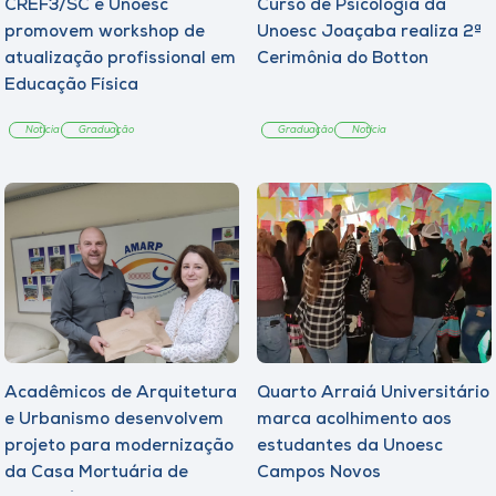
CREF3/SC e Unoesc
Curso de Psicologia da
promovem workshop de
Unoesc Joaçaba realiza 2ª
atualização profissional em
Cerimônia do Botton
Educação Física
Notícia
Graduação
Graduação
Notícia
Acadêmicos de Arquitetura
Quarto Arraiá Universitário
e Urbanismo desenvolvem
marca acolhimento aos
projeto para modernização
estudantes da Unoesc
da Casa Mortuária de
Campos Novos