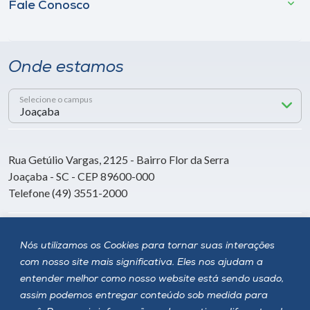
Fale Conosco
Onde estamos
Selecione o campus
Rua Getúlio Vargas, 2125 - Bairro Flor da Serra
Joaçaba - SC - CEP 89600-000
Telefone (49) 3551-2000
Siga a Unoesc
Nós utilizamos os Cookies para tornar suas interações
com nosso site mais significativa. Eles nos ajudam a
entender melhor como nosso website está sendo usado,
assim podemos entregar conteúdo sob medida para