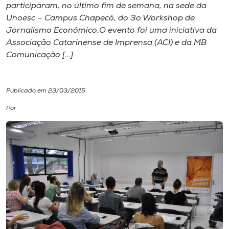
participaram, no último fim de semana, na sede da
Unoesc – Campus Chapecó, do 3o Workshop de
I.nova
Jornalismo Econômico.O evento foi uma iniciativa da
Associação Catarinense de Imprensa (ACI) e da MB
Diplomados
Comunicação […]
Cultura
Publicado em 23/03/2015
Por
CPA
Biblioteca
Editora
Rádio