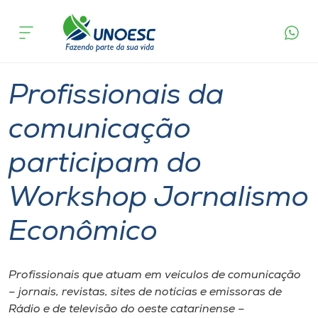
Página
O que
Profissionais da comunicação participam do
inicial
acontece
Workshop Jornalismo Econômico
Cursos
Graduação
Extensão
Chapecó
Onde estamos
Profissionais da
Pesquisa
comunicação
participam do
Atendimento ao Estudante
Workshop Jornalismo
Portal de Ensino
Econômico
A
Unoesc
Profissionais que atuam em veículos de comunicação
– jornais, revistas, sites de notícias e emissoras de
Internacionalização
Rádio e de televisão do oeste catarinense –