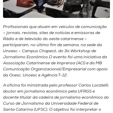
Museu
Unoesc
Store
Profissionais que atuam em veículos de comunicação
– jornais, revistas, sites de notícias e emissoras de
Rádio e de televisão do oeste catarinense –
participaram, no último fim de semana, na sede da
Selecione
Unoesc – Campus Chapecó, do 3o Workshop de
o idioma
Jornalismo Econômico.O evento foi uma iniciativa da
Associação Catarinense de Imprensa (ACI) e da MB
Comunicação Organizacional/Empresarial com apoio
A+
da Ocesc, Unoesc e Agência T-12.
A-
A oficina foi ministrada pelo professor Carlos Locatelli,
doutor em jornalismo econômico pela UFRGS e
docente titular da cadeira de jornalismo econômico do
Curso de Jornalismo da Universidade Federal de
Santa Catarina (UFSC). O objetivo foi interpretar o