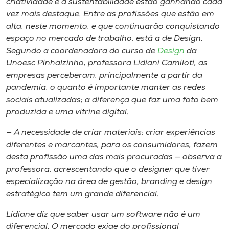
criatividade e à sustentabilidade estão ganhando cada
Museu
vez mais destaque. Entre as profissões que estão em
alta, neste momento, e que continuarão conquistando
Unoesc
espaço no mercado de trabalho, está a de Design.
Store
Segundo a coordenadora do curso de
Design
da
Unoesc Pinhalzinho, professora Lidiani Camiloti, as
empresas perceberam, principalmente a partir da
pandemia, o quanto é importante manter as redes
Selecione
sociais atualizadas; a diferença que faz uma foto bem
o idioma
produzida e uma vitrine digital.
— A necessidade de criar materiais; criar experiências
diferentes e marcantes, para os consumidores, fazem
A+
desta profissão uma das mais procuradas — observa a
A-
professora, acrescentando que o designer que tiver
especialização na área de gestão,
branding
e design
estratégico tem um grande diferencial.
Lidiane diz que saber usar um
software
não é um
diferencial. O mercado exige do profissional