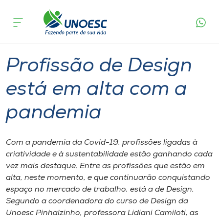
Página
O que
Profissão de Design está em alta com a
inicial
acontece
pandemia
Cursos
Graduação
Geral
Pinhalzinho
Onde estamos
Profissão de Design
Pesquisa
está em alta com a
pandemia
Atendimento ao Estudante
Portal de Ensino
Com a pandemia da Covid-19, profissões ligadas à
criatividade e à sustentabilidade estão ganhando cada
vez mais destaque. Entre as profissões que estão em
A
alta, neste momento, e que continuarão conquistando
Unoesc
espaço no mercado de trabalho, está a de Design.
Segundo a coordenadora do curso de Design da
Internacionalização
Unoesc Pinhalzinho, professora Lidiani Camiloti, as