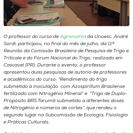
Museu
Unoesc
Store
O professor do curso de
Agronomia
da Unoesc, André
Sordi, participou, no final do mês de julho, da 11ª
Reunião da Comissão Brasileira de Pesquisa de Trigo e
Selecione
Triticale e do Fórum Nacional do Trigo, realizado em
o idioma
Cascavel (PR). Durante o evento, o professor
apresentou duas pesquisas de autoria de professores
e acadêmicos do curso: “Rendimento do trigo
submetido à inoculação com
Azospirillum Brasilense
A+
fertilizado com Nitrogênio Mineral” e “Trigo de Duplo-
A-
Propósito BRS Tarumã submetido a diferentes doses
de Nitrogênio e números de cortes”, que rendeu o
segundo lugar na Subcomissão de Ecologia, Fisiologia
e Práticas Culturais.