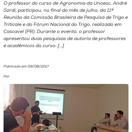
O professor do curso de Agronomia da Unoesc, André
Sordi, participou, no final do mês de julho, da 11ª
I.nova
Reunião da Comissão Brasileira de Pesquisa de Trigo e
Triticale e do Fórum Nacional do Trigo, realizado em
Diplomados
Cascavel (PR). Durante o evento, o professor
apresentou duas pesquisas de autoria de professores
e acadêmicos do curso: […]
Cultura
CPA
Publicado em 09/08/2017
Por
Biblioteca
Editora
Rádio