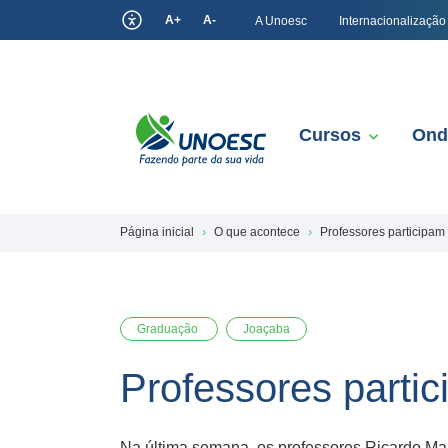
A+
A-
A Unoesc
Internacionalização
Cursos
Ond
Página inicial
O que acontece
Professores participam
Graduação
Joaçaba
Professores parti
Na última semana, os professores Ricardo Mar