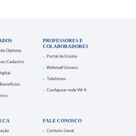
ADOS
PROFESSORES E
COLABORADORES
 de Diploma
Portal de Ensino
 seu Cadastro
Webmail Unoesc
igital
Telefones
 Benefícios
Configurar rede Wi-fi
osco
TECA
FALE CONOSCO
tação
Contato Geral