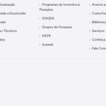
Graduação
Programas de Incentivo à
Acesso a
Pesquisa
rado e Doutorado
Como Fu
SISGEN
nsão
Bibliotec
Grupos de Pesquisa
os Técnicos
Serviços
SIEPE
gios
Conheça 
Summit
Fale Con