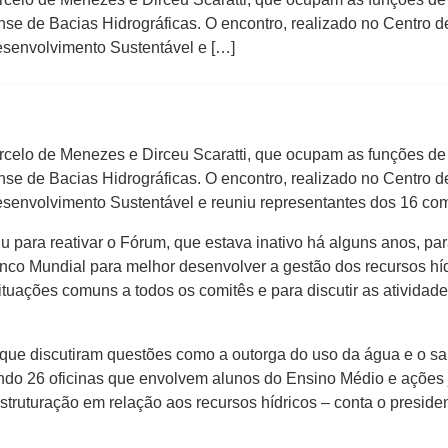
ense de Bacias Hidrográficas. O encontro, realizado no Centr
esenvolvimento Sustentável e […]
celo de Menezes e Dirceu Scaratti, que ocupam as funções de 
ense de Bacias Hidrográficas. O encontro, realizado no Centr
esenvolvimento Sustentável e reuniu representantes dos 16 com
u para reativar o Fórum, que estava inativo há alguns anos, pa
co Mundial para melhor desenvolver a gestão dos recursos híd
situações comuns a todos os comitês e para discutir as atividad
que discutiram questões como a outorga do uso da água e o s
ando 26 oficinas que envolvem alunos do Ensino Médio e ações 
struturação em relação aos recursos hídricos – conta o preside