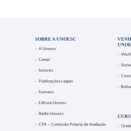
SOBRE A UNOESC
VENH
UNOE
A Unoesc
Vesti
Campi
Sist
Setores
Como
Publicações Legais
Bolsa
Funoesc
Editora Unoesc
Rádio Unoesc
CURS
CPA – Comissão Própria de Avaliação
Grad