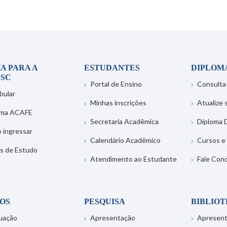
A PARA A
ESTUDANTES
DIPLOM
SC
Portal de Ensino
Consulta
bular
Minhas inscrições
Atualize
ema ACAFE
Secretaria Acadêmica
Diploma D
 ingressar
Calendário Acadêmico
Cursos e
s de Estudo
Atendimento ao Estudante
Fale Con
OS
PESQUISA
BIBLIO
uação
Apresentação
Apresen