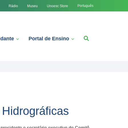
Português
Rádio
Museu
Unoesc Store
udante
Portal de Ensino
 Hidrográficas
presidente e secretário executivo do Comitê