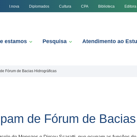
I.nova
Diplomados
Cultura
CPA
Biblioteca
Editora
e estamos
Pesquisa
Atendimento ao Est
 de Fórum de Bacias Hidrográficas
cipam de Fórum de Bacias
celo de Menezes e Dirceu Scaratti, que ocupam as funções de 