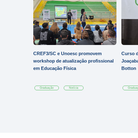
CREF3/SC e Unoesc promovem
Curso d
workshop de atualização profissional
Joaçaba
em Educação Física
Botton
Graduação
Notícia
Gradua