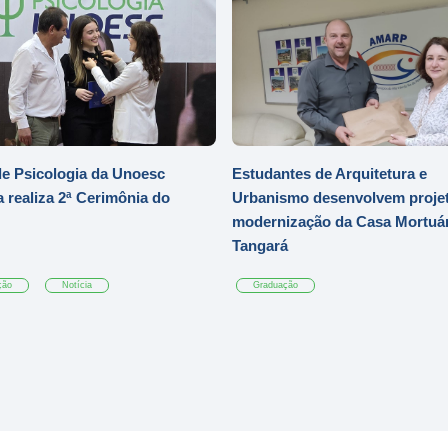
e Psicologia da Unoesc
Estudantes de Arquitetura e
 realiza 2ª Cerimônia do
Urbanismo desenvolvem projet
modernização da Casa Mortuár
Tangará
ção
Notícia
Graduação