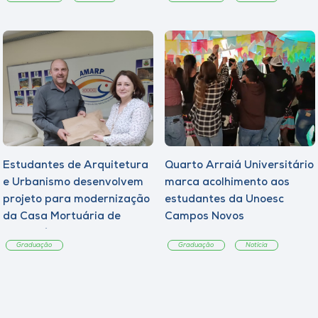
Estudantes de Arquitetura
Quarto Arraiá Universitário
e Urbanismo desenvolvem
marca acolhimento aos
projeto para modernização
estudantes da Unoesc
da Casa Mortuária de
Campos Novos
Tangará
Graduação
Graduação
Notícia