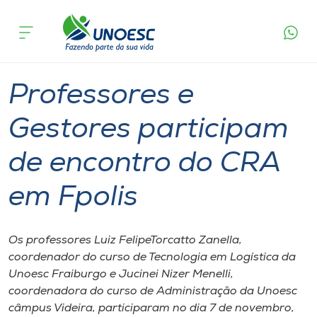
Página
O que
Professores e Gestores participam de
inicial
acontece
encontro do CRA em Fpolis
Cursos
Graduação
Onde estamos
Professores e
Pesquisa
Gestores participam
de encontro do CRA
Atendimento ao Estudante
em Fpolis
Portal de Ensino
Os professores Luiz FelipeTorcatto Zanella,
A
coordenador do curso de Tecnologia em Logística da
Unoesc
Unoesc Fraiburgo e Jucinei Nizer Menelli,
coordenadora do curso de Administração da Unoesc
Internacionalização
câmpus Videira, participaram no dia 7 de novembro,