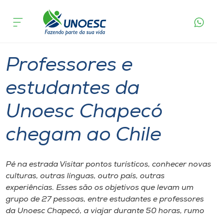
Página
O que
Professores e estudantes da Unoesc
inicial
acontece
Chapecó chegam ao Chile
Cursos
Graduação
Chapecó
Onde estamos
Professores e
Pesquisa
estudantes da
Unoesc Chapecó
Atendimento ao Estudante
chegam ao Chile
Portal de Ensino
Pé na estrada Visitar pontos turísticos, conhecer novas
A
culturas, outras línguas, outro país, outras
Unoesc
experiências. Esses são os objetivos que levam um
grupo de 27 pessoas, entre estudantes e professores
Internacionalização
da Unoesc Chapecó, a viajar durante 50 horas, rumo