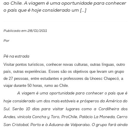
ao Chile. A viagem é uma oportunidade para conhecer
o país que é hoje considerado um […]
I.nova
Diplomados
Publicado em 28/01/2011
Por
Cultura
Pé na estrada
CPA
Visitar pontos turísticos, conhecer novas culturas, outras línguas, outro
país, outras experiências. Esses são os objetivos que levam um grupo
de 27 pessoas, entre estudantes e professores da Unoesc Chapecó, a
Biblioteca
viajar durante 50 horas, rumo ao Chile.
A viagem é uma oportunidade para conhecer o país que é
Editora
hoje considerado um dos mais estáveis e prósperos da América do
Sul. Serão 10 dias para visitar lugares como a Cordilheira dos
Rádio
Andes, vinícola Concha y Toro, ProChile, Palácio La Moneda, Cerro
San Cristobal, Porto e à Aduana de Valparaíso. O grupo fará ainda