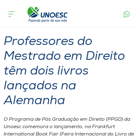
Página
O que
Professores do Mestrado em Direito têm dois
inicial
acontece
livros lançados na Alemanha
Cursos
Graduação
Mestrado
Inserção Social
Onde estamos
Professores do
Pesquisa
Mestrado em Direito
têm dois livros
Atendimento ao Estudante
lançados na
Portal de Ensino
Alemanha
A
Unoesc
O Programa de Pós Graduação em Direito (PPGD) da
Unoesc comemora o lançamento, na Frankfurt
Internacionalização
International Book Fair (Feira Internacional do Livro de