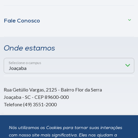
Fale Conosco
Onde estamos
Selecione o campus
Rua Getúlio Vargas, 2125 - Bairro Flor da Serra
Joaçaba - SC - CEP 89600-000
Telefone (49) 3551-2000
Siga a Unoesc
Nós utilizamos os Cookies para tornar suas interações
com nosso site mais significativa. Eles nos ajudam a