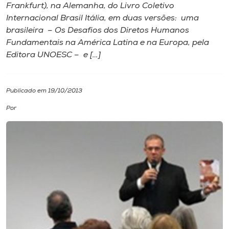
Frankfurt), na Alemanha, do Livro Coletivo
Internacional Brasil Itália, em duas versões: uma
I.nova
brasileira – Os Desafios dos Diretos Humanos
Fundamentais na América Latina e na Europa, pela
Diplomados
Editora UNOESC – e […]
Cultura
Publicado em 19/10/2013
Por
CPA
Biblioteca
Editora
Rádio