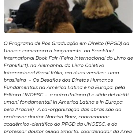
Museu
Unoesc
Store
O Programa de Pós Graduação em Direito (PPGD) da
Unoesc comemora o lançamento, na Frankfurt
International Book Fair (Feira Internacional do Livro de
Selecione
o idioma
Frankfurt), na Alemanha, do Livro Coletivo
Internacional Brasil Itália, em duas versões: uma
brasileira – Os Desafios dos Diretos Humanos
Fundamentais na América Latina e na Europa, pela
A+
Editora UNOESC – e outra italiana (Le sfide dei diritti
A-
umani fondamentali in America Latina e in Europa,
pela Aracne). A co-organização das obras são do
professor doutor Narciso Baez, coordenador
acadêmico-científico do PPGD da UNOESC, e do
professor doutor Guido Smorto, coordenador da Área